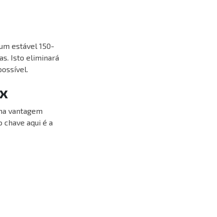
um estável 150-
s. Isto eliminará
ossível.
ux
uma vantagem
 chave aqui é a