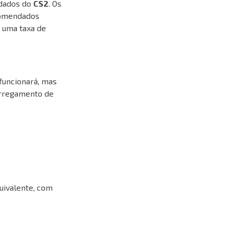
ndados do
CS2
. Os
ecomendados
 uma taxa de
 funcionará, mas
arregamento de
uivalente, com