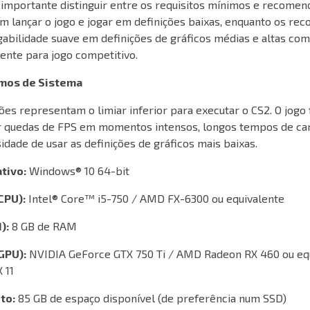
É importante distinguir entre os requisitos mínimos e recome
 lançar o jogo e jogar em definições baixas, enquanto os r
abilidade suave em definições de gráficos médias e altas com
ente para jogo competitivo.
imos de Sistema
ões representam o limiar inferior para executar o CS2. O jogo
r quedas de FPS em momentos intensos, longos tempos de c
dade de usar as definições de gráficos mais baixas.
tivo:
Windows® 10 64-bit
CPU):
Intel® Core™ i5-750 / AMD FX-6300 ou equivalente
):
8 GB de RAM
(GPU):
NVIDIA GeForce GTX 750 Ti / AMD Radeon RX 460 ou eq
 11
to:
85 GB de espaço disponível (de preferência num SSD)