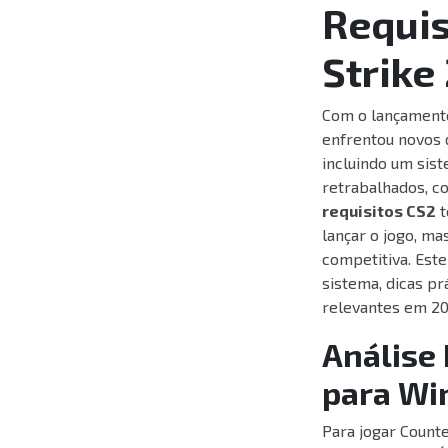
Requis
Strike
Com o lançament
enfrentou novos 
incluindo um sis
retrabalhados, c
requisitos CS2
t
lançar o jogo, ma
competitiva. Est
sistema, dicas p
relevantes em 20
Análise
para W
Para jogar Count