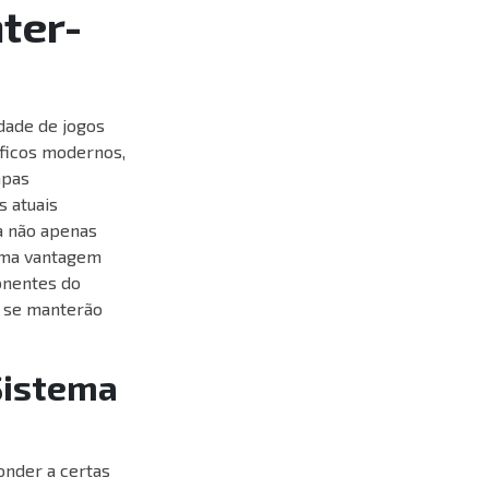
ter-
dade de jogos
ficos modernos,
apas
 atuais
a não apenas
 uma vantagem
onentes do
e se manterão
Sistema
onder a certas