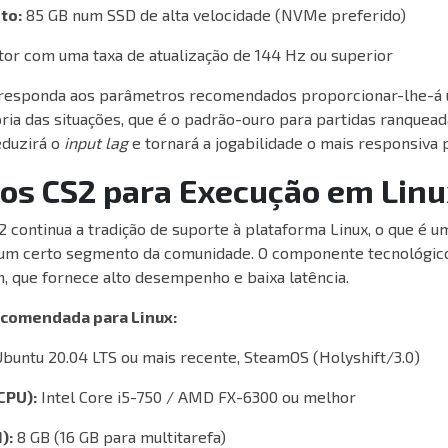
to:
85 GB num SSD de alta velocidade (NVMe preferido)
or com uma taxa de atualização de 144 Hz ou superior
responda aos parâmetros recomendados proporcionar-lhe-á 
ia das situações, que é o padrão-ouro para partidas ranqueada
reduzirá o
input lag
e tornará a jogabilidade o mais responsiva p
tos CS2 para Execução em Lin
2 continua a tradição de suporte à plataforma Linux, o que é 
um certo segmento da comunidade. O componente tecnológico
n, que fornece alto desempenho e baixa latência.
ecomendada para Linux:
buntu 20.04 LTS ou mais recente, SteamOS (Holyshift/3.0)
CPU):
Intel Core i5-750 / AMD FX-6300 ou melhor
):
8 GB (16 GB para multitarefa)