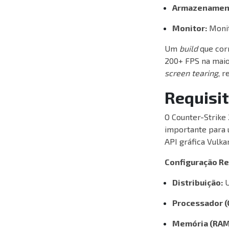
Armazenamen
Monitor:
Monit
Um
build
que cor
200+ FPS na maior
screen tearing
, 
Requisi
O Counter-Strike 
importante para 
API gráfica Vulka
Configuração R
Distribuição:
U
Processador (
Memória (RAM