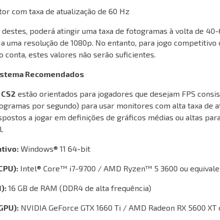
or com taxa de atualização de 60 Hz
estes, poderá atingir uma taxa de fotogramas à volta de 40
 a uma resolução de 1080p. No entanto, para jogo competitivo 
 conta, estes valores não serão suficientes.
Sistema Recomendados
 CS2
estão orientados para jogadores que desejam FPS consi
togramas por segundo) para usar monitores com alta taxa de at
postos a jogar em definições de gráficos médias ou altas pa
.
tivo:
Windows® 11 64-bit
CPU):
Intel® Core™ i7-9700 / AMD Ryzen™ 5 3600 ou equivale
):
16 GB de RAM (DDR4 de alta frequência)
(GPU):
NVIDIA GeForce GTX 1660 Ti / AMD Radeon RX 5600 XT o