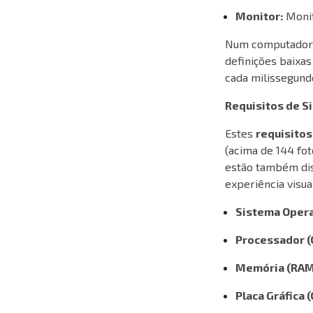
Monitor:
Monit
Num computador d
definições baixas
cada milissegundo
Requisitos de 
Estes
requisitos
(acima de 144 fo
estão também dis
experiência visual
Sistema Opera
Processador (
Memória (RAM
Placa Gráfica 