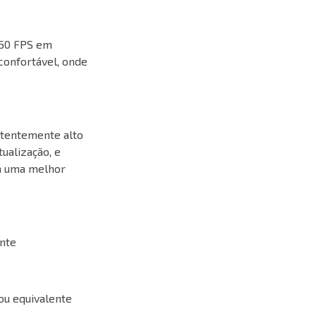
-60 FPS em
confortável, onde
stentemente alto
ualização, e
ra uma melhor
nte
u equivalente