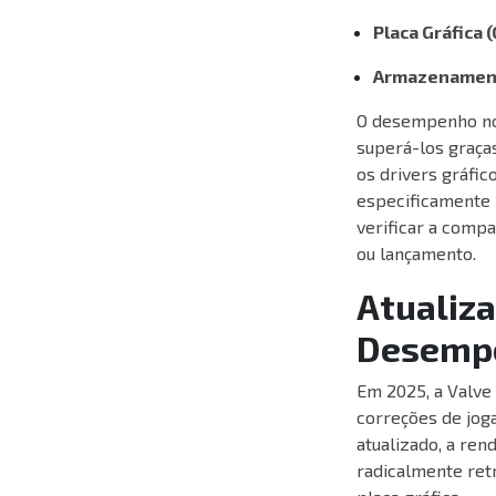
Placa Gráfica 
Armazenamen
O desempenho no 
superá-los graças
os drivers gráfi
especificamente 
verificar a comp
ou lançamento.
Atualiza
Desemp
Em 2025, a Valve
correções de jog
atualizado, a re
radicalmente ret