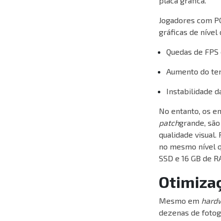
placa gráfica.
Jogadores com PC
gráficas de nível
Quedas de FPS 
Aumento do te
Instabilidade d
No entanto, os e
patch
grande, sã
qualidade visual. 
no mesmo nível q
SSD e 16 GB de R
Otimiza
Mesmo em
hard
dezenas de fotog