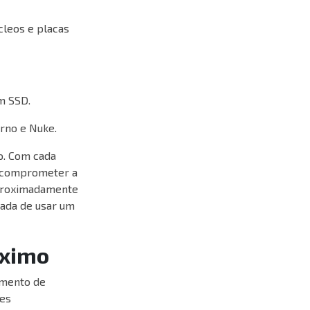
leos e placas
m SSD.
erno e Nuke.
o. Com cada
m comprometer a
roximadamente
ada de usar um
áximo
umento de
tes