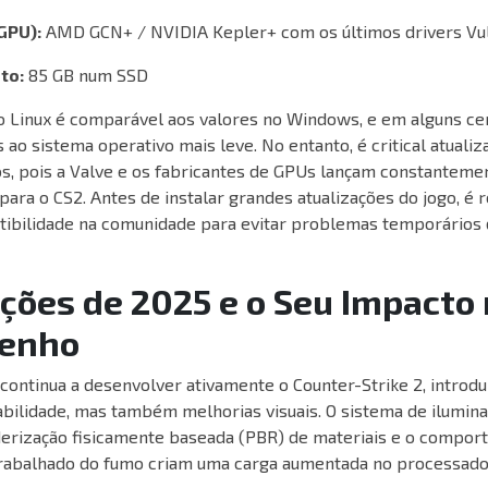
(GPU):
AMD GCN+ / NVIDIA Kepler+ com os últimos drivers Vu
to:
85 GB num SSD
Linux é comparável aos valores no Windows, e em alguns ce
 ao sistema operativo mais leve. No entanto, é critical atuali
cos, pois a Valve e os fabricantes de GPUs lançam constanteme
para o CS2. Antes de instalar grandes atualizações do jogo, 
atibilidade na comunidade para evitar problemas temporário
ções de 2025 e o Seu Impacto
enho
 continua a desenvolver ativamente o Counter-Strike 2, introd
abilidade, mas também melhorias visuais. O sistema de ilumina
nderização fisicamente baseada (PBR) de materiais e o compo
rabalhado do fumo criam uma carga aumentada no processador