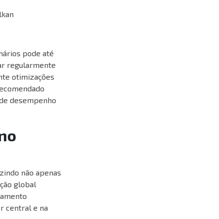
lkan
nários pode até
zar regularmente
nte otimizações
é recomendado
s de desempenho
 no
uzindo não apenas
ção global
rtamento
 central e na