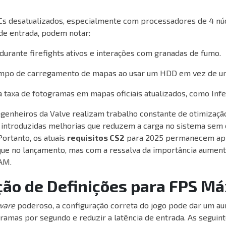
s desatualizados, especialmente com processadores de 4 núc
 de entrada, podem notar:
durante firefights ativos e interações com granadas de fumo.
mpo de carregamento de mapas ao usar um HDD em vez de u
a taxa de fotogramas em mapas oficiais atualizados, como Inf
ngenheiros da Valve realizam trabalho constante de otimizaçã
o introduzidas melhorias que reduzem a carga no sistema se
Portanto, os atuais
requisitos CS2
para 2025 permanecem ap
ue no lançamento, mas com a ressalva da importância aument
AM.
ção de Definições para FPS M
ware
poderoso, a configuração correta do jogo pode dar um a
ramas por segundo e reduzir a latência de entrada. As seguin