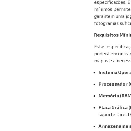
especificações. 
mínimos permitem
garantem uma jog
fotogramas sufici
Requisitos Mín
Estas especificaç
poderá encontra
mapas e a necessi
Sistema Opera
Processador (
Memória (RAM
Placa Gráfica 
suporte DirectX
Armazenamen