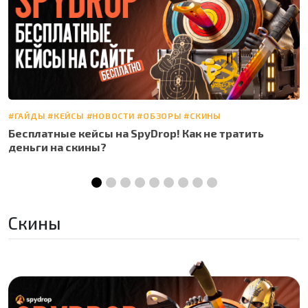
#
#ГАЙДЫ
#КЕЙСЫ
#НОВОСТИ
#ОБЗОРЫ
#СКИНЫ
П
Бесплатные кейсы на SpyDrop! Как не тратить
с
деньги на скины?
Скины