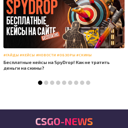
#
#ГАЙДЫ
#КЕЙСЫ
#НОВОСТИ
#ОБЗОРЫ
#СКИНЫ
П
Бесплатные кейсы на SpyDrop! Как не тратить
с
деньги на скины?
CSGO-NEWS