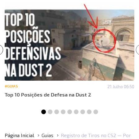
#GUIAS
21 Julho 06:50
Top 10 Posições de Defesa na Dust 2
Página Inicial
Guias
Registro de Tiros no CS2 — Por