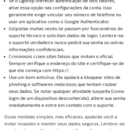
Se o Ggdrop oferecer autenticação de dois fatores,
ative essa opção nas configurações da conta. Isso
geralmente exige vincular seu número de telefone ou
usar um aplicativo como o Google Authenticator.
Golpistas muitas vezes se passam por funcionários do
suporte técnico e solicitam dados de login. Lembre-se:
o suporte verdadeiro nunca pedirá sua senha ou outras
informações confidenciais.
Criminosos criam sites falsos que imitam o oficial.
Sempre verifique o endereço do site e certifique-se de
que ele começa com https://.
Use um bom antivírus. Ele ajudará a bloquear sites de
phishing e softwares maliciosos que tentam roubar
seus dados. Se notar qualquer atividade suspeita (como
login de um dispositivo desconhecido), altere sua senha
imediatamente e entre em contato com o suporte.
Essas medidas simples, mas eficazes, ajudarão você a
evitar invasões e manter seus dados seguros. Lembre-se: