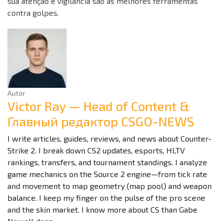
sua atenção e vigilância são as melhores ferramentas
contra golpes.
Autor
Victor Ray — Head of Content &
Главный редактор CSGO-NEWS
I write articles, guides, reviews, and news about Counter-
Strike 2. I break down CS2 updates, esports, HLTV
rankings, transfers, and tournament standings. I analyze
game mechanics on the Source 2 engine—from tick rate
and movement to map geometry (map pool) and weapon
balance. I keep my finger on the pulse of the pro scene
and the skin market. I know more about CS than Gabe