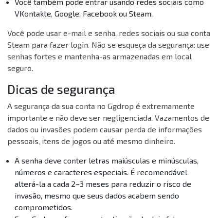
Você também pode entrar usando redes sociais como
VKontakte, Google, Facebook ou Steam.
Você pode usar e-mail e senha, redes sociais ou sua conta
Steam para fazer login. Não se esqueça da segurança: use
senhas fortes e mantenha-as armazenadas em local
seguro.
Dicas de segurança
A segurança da sua conta no Ggdrop é extremamente
importante e não deve ser negligenciada. Vazamentos de
dados ou invasões podem causar perda de informações
pessoais, itens de jogos ou até mesmo dinheiro.
A senha deve conter letras maiúsculas e minúsculas,
números e caracteres especiais. É recomendável
alterá-la a cada 2–3 meses para reduzir o risco de
invasão, mesmo que seus dados acabem sendo
comprometidos.