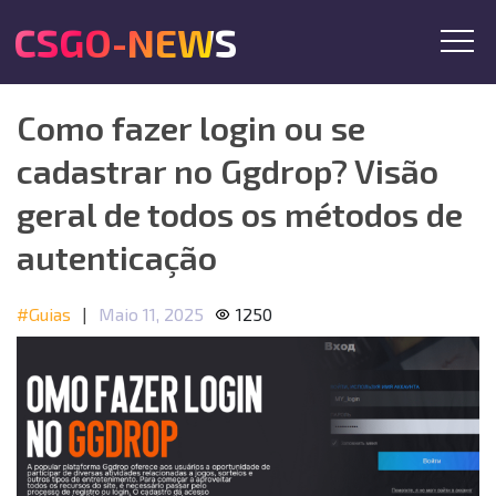
CSGO-NEWS
Como fazer login ou se
cadastrar no Ggdrop? Visão
geral de todos os métodos de
autenticação
#Guias
|
Maio 11, 2025
1250