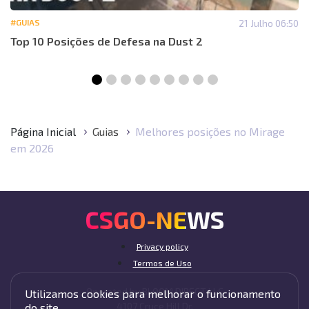
#GUIAS
21 Julho 06:50
Top 10 Posições de Defesa na Dust 2
Página Inicial
Guias
Melhores posições no Mirage
em 2026
CSGO-NEWS
Privacy policy
Termos de Uso
Operated by BLOOM DIRECT LLC
Utilizamos cookies para melhorar o funcionamento
4107 Cruce Hill Dr,
do site