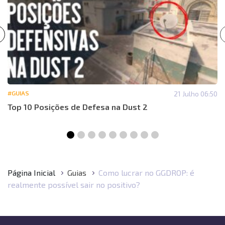
#GUIAS
21 Julho 06:50
Top 10 Posições de Defesa na Dust 2
Página Inicial
Guias
Como lucrar no GGDROP: é
realmente possível sair no positivo?