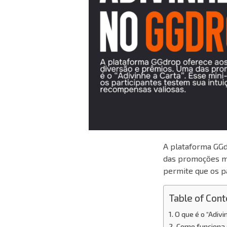
A plataforma GGd
das promoções mai
permite que os p
Table of Cont
O que é o “Adivi
Como funciona 