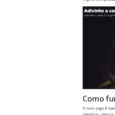
Como fu
O mini-jogo é bas
aleatório. Veja os