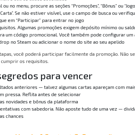
al ou no menu, procure as seções “Promoções”, “Bônus” ou “Jogo
 Carta”. Se não estiver visível, use o campo de busca ou verifiq
ue em “Participar” para entrar no jogo
equisitos. Algumas promoções exigem depósito mínimo ou saldo 
sira um código promocional. Você também pode configurar um 
drop no Steam ou adicionar o nome do site ao seu apelido
tapas, você poderá participar facilmente da promoção. Não se
 cumprir os requisitos.
segredos para vencer
ultados anteriores — talvez algumas cartas apareçam com mai
m pressa. Reflita antes de selecionar
nas novidades e bônus da plataforma
tentativas com sabedoria. Não aposte tudo de uma vez — divid
as chances