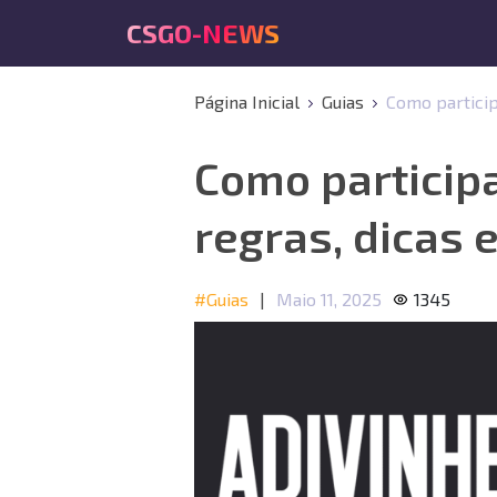
CSGO-NEWS
Página Inicial
Guias
Como particip
Como participa
regras, dicas 
#Guias
|
Maio 11, 2025
1345