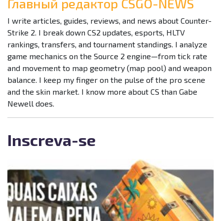
Главный редактор CSGO-NEWS
I write articles, guides, reviews, and news about Counter-
Strike 2. I break down CS2 updates, esports, HLTV
rankings, transfers, and tournament standings. I analyze
game mechanics on the Source 2 engine—from tick rate
and movement to map geometry (map pool) and weapon
balance. I keep my finger on the pulse of the pro scene
and the skin market. I know more about CS than Gabe
Newell does.
Inscreva-se