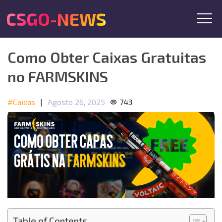
CSGO-NEWS
Como Obter Caixas Gratuitas
no FARMSKINS
#Caixas
|
Agosto 26, 2025
743
Table of Contents