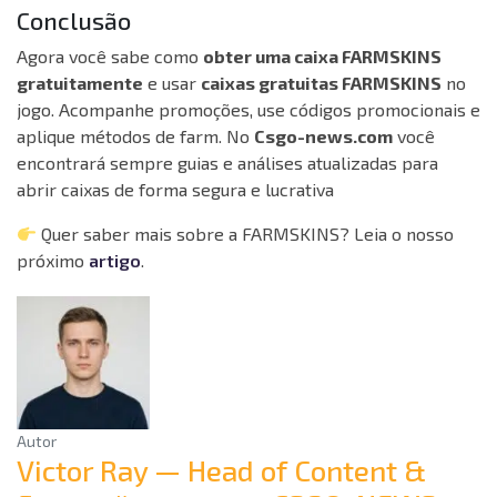
Conclusão
Agora você sabe como
obter uma caixa FARMSKINS
gratuitamente
e usar
caixas gratuitas FARMSKINS
no
jogo. Acompanhe promoções, use códigos promocionais e
aplique métodos de farm. No
Csgo-news.com
você
encontrará sempre guias e análises atualizadas para
abrir caixas de forma segura e lucrativa
Quer saber mais sobre a FARMSKINS? Leia o nosso
próximo
artigo
.
Autor
Victor Ray — Head of Content &