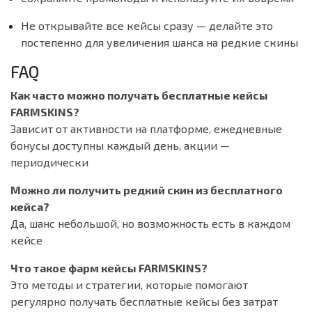
Не открывайте все кейсы сразу — делайте это
постепенно для увеличения шанса на редкие скины
FAQ
Как часто можно получать бесплатные кейсы
FARMSKINS?
Зависит от активности на платформе, ежедневные
бонусы доступны каждый день, акции —
периодически
Можно ли получить редкий скин из бесплатного
кейса?
Да, шанс небольшой, но возможность есть в каждом
кейсе
Что такое фарм кейсы FARMSKINS?
Это методы и стратегии, которые помогают
регулярно получать бесплатные кейсы без затрат