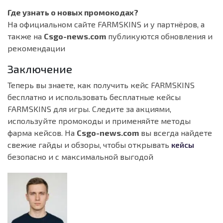
Где узнать о новых промокодах?
На официальном сайте FARMSKINS и у партнёров, а
также на
Csgo-news.com
публикуются обновления и
рекомендации
Заключение
Теперь вы знаете, как получить кейс FARMSKINS
бесплатно и использовать бесплатные кейсы
FARMSKINS для игры. Следите за акциями,
используйте промокоды и применяйте методы
фарма кейсов. На
Csgo-news.com
вы всегда найдете
свежие гайды и обзоры, чтобы открывать
кейсы
безопасно и с максимальной выгодой