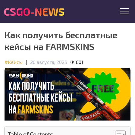
CSGO-NEWS
Как получить бесплатные
кейсы на FARMSKINS
#Кейсы
|
26 августа, 2025
601
Table of Contents