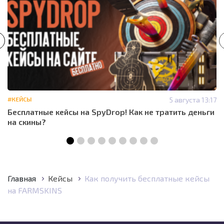
#КЕЙСЫ
5 августа 13:17
Бесплатные кейсы на SpyDrop! Как не тратить деньги
на скины?
Главная
Кейсы
Как получить бесплатные кейсы
на FARMSKINS