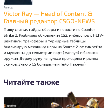
Автор
Victor Ray — Head of Content &
Главный редактор CSGO-NEWS
Пишу статьи, гайды, обзоры и новости по Counter-
Strike 2. Разбираю обновления CS2, киберспорт, HLTV-
рейтинги, трансферы и турнирные таблицы.
Анализирую механику игры на Source 2: от тикрейта
и мувмента до геометрии карт (маппул) и баланса
оружия. Держу руку на пульсе про-сцены и рынка
скинов. Знаю о CS больше, чем Гейб Ньюэлл)
Читайте также