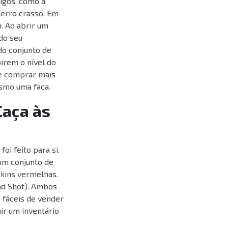
igos, como a
 erro crasso. Em
. Ao abrir um
do seu
o conjunto de
irem o nível do
he comprar mais
esmo uma faca.
Caça às
oi feito para si.
 um conjunto de
skins vermelhas.
ad Shot). Ambos
 fáceis de vender
ir um inventário