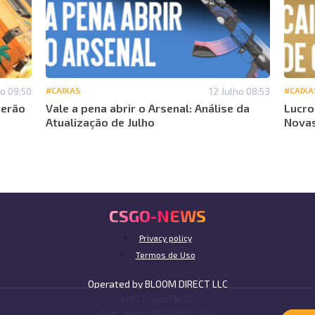
ho 09:50
#CAIXAS
12 Julho 08:53
#CAIXA
verão
Vale a pena abrir o Arsenal: Análise da
Lucro
Atualização de Julho
Nova
CSGO-NEWS
Privacy policy
Termos de Uso
Operated by BLOOM DIRECT LLC
4107 Cruce Hill Dr,
Fort Smith, AR 72901, USA