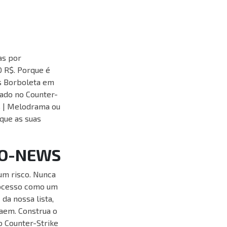
as por
 R$. Porque é
s Borboleta em
ado no Counter-
as | Melodrama ou
que as suas
SGO-NEWS
um risco. Nunca
rocesso como um
2
da nossa lista,
saem. Construa o
o Counter-Strike