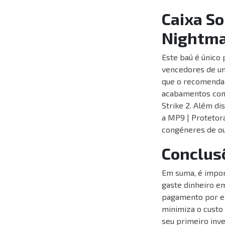
Caixa S
Nightma
Este baú é único
vencedores de um
que o recomendam
acabamentos como
Strike 2. Além di
a MP9 | Protetor
congéneres de ou
Conclus
Em suma, é impor
gaste dinheiro e
pagamento por em
minimiza o custo 
seu primeiro inv