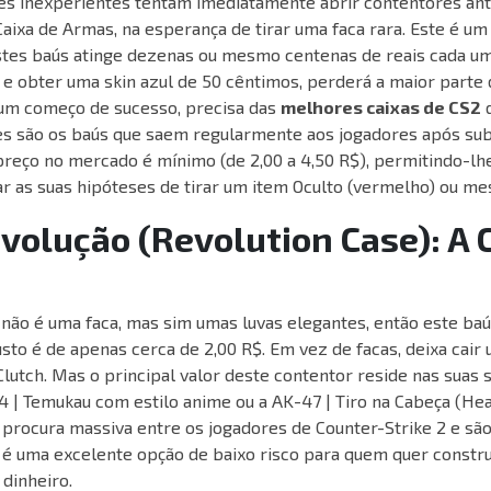
res inexperientes tentam imediatamente abrir contentores ant
Caixa de Armas, na esperança de tirar uma faca rara. Este é um
stes baús atinge dezenas ou mesmo centenas de reais cada um
 e obter uma skin azul de 50 cêntimos, perderá a maior parte 
um começo de sucesso, precisa das
melhores caixas de CS2
d
tes são os baús que saem regularmente aos jogadores após sub
u preço no mercado é mínimo (de 2,00 a 4,50 R$), permitindo-l
r as suas hipóteses de tirar um item Oculto (vermelho) ou m
volução (Revolution Case): A 
 não é uma faca, mas sim umas luvas elegantes, então este baú f
sto é de apenas cerca de 2,00 R$. Em vez de facas, deixa cair
Clutch. Mas o principal valor deste contentor reside nas suas 
4 | Temukau com estilo anime ou a AK-47 | Tiro na Cabeça (He
 procura massiva entre os jogadores de Counter-Strike 2 e são
 é uma excelente opção de baixo risco para quem quer constru
dinheiro.