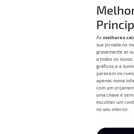
Melhor
Princi
As
melhores cai
sua jornada no m
gravemente as su
a todos os novos
gráficos e a ilum
parecem incrive
apenas numa lota
com um orçamento 
uma chave é sempr
escolher um cont
no seu interior.