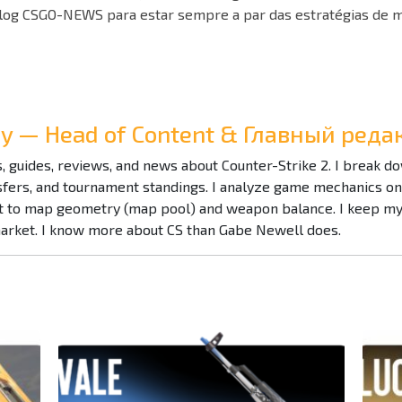
blog CSGO-NEWS para estar sempre a par das estratégias de 
Ray — Head of Content & Главный ре
es, guides, reviews, and news about Counter-Strike 2. I break 
nsfers, and tournament standings. I analyze game mechanics o
to map geometry (map pool) and weapon balance. I keep my f
market. I know more about CS than Gabe Newell does.