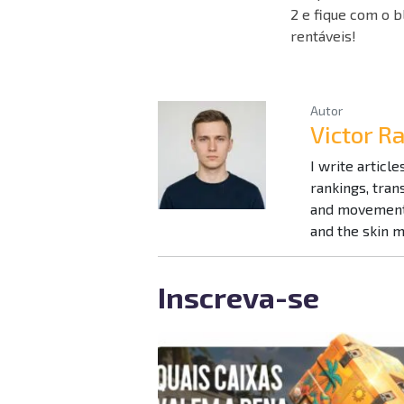
2 e fique com o 
rentáveis!
Autor
Victor 
I write articl
rankings, tra
and movement 
and the skin 
Inscreva-se