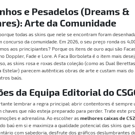
onhos e Pesadelos (Dreams &
res): Arte da Comunidade
 porque todas as skins que nele se encontram foram desenhad
 concurso da comunidade. Em 2026, o seu preço ronda os 4,00
os aos principiantes? Porque os itens de ouro aqui são Faca
 Doppler, Fade e Lore. A Faca Borboleta é o item mais desej
sso, as skins rosa e roxas desta coleção (como as Dual Berett
a Estelar) parecem autênticas obras de arte e custam mais do 
tros baús.
ões da Equipa Editorial do C
tante lembrar a regra principal: abrir contentores é sempre 
m chaves que não esteja preparado para perder. Trate este p
oções e adrenalina. Ao escolher as
melhores caixas de CS
do baú em si e maximiza a qualidade potencial das skins que 
entário com sabedoria, desfrute dos gráficos deslumbrantes d