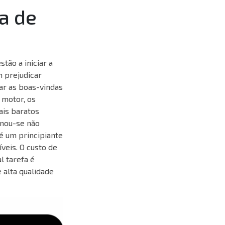
a de
tão a iniciar a
m prejudicar
ar as boas-vindas
 motor, os
ais baratos
rnou-se não
é um principiante
veis. O custo de
l tarefa é
 alta qualidade