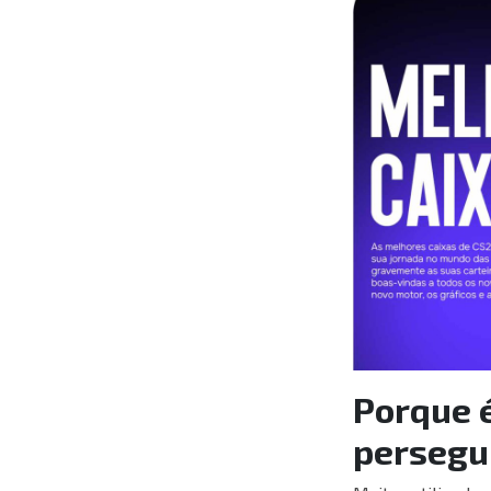
Porque 
persegui