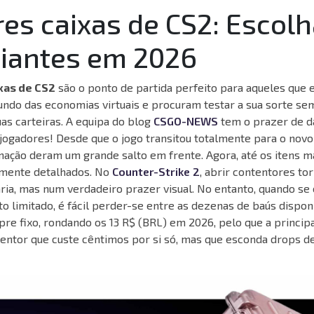
es caixas de CS2: Escolh
piantes em 2026
xas de CS2
são o ponto de partida perfeito para aqueles que es
undo das economias virtuais e procuram testar a sua sorte se
as carteiras. A equipa do blog
CSGO-NEWS
tem o prazer de d
 jogadores! Desde que o jogo transitou totalmente para o novo
inação deram um grande salto em frente. Agora, até os itens m
lmente detalhados. No
Counter-Strike 2
, abrir contentores to
ria, mas num verdadeiro prazer visual. No entanto, quando se 
limitado, é fácil perder-se entre as dezenas de baús disponí
e fixo, rondando os 13 R$ (BRL) em 2026, pelo que a principa
entor que custe cêntimos por si só, mas que esconda drops de