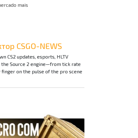
mercado mais
дактор CSGO-NEWS
down CS2 updates, esports, HLTV
n the Source 2 engine—from tick rate
inger on the pulse of the pro scene