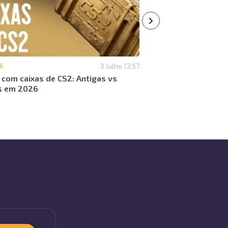
S
3 Julho 12:57
#CAIXAS
 com caixas de CS2: Antigas vs
Quais caixas vale a
s em 2026