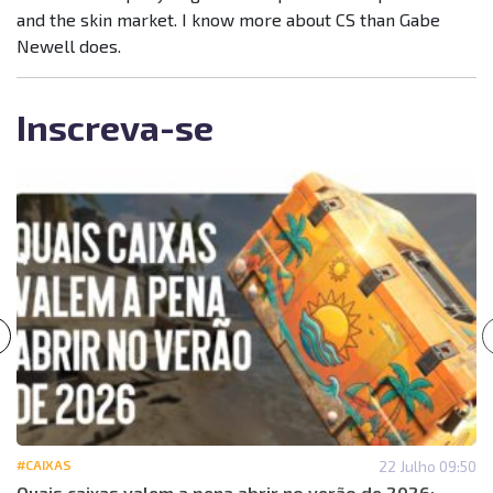
and the skin market. I know more about CS than Gabe
Newell does.
Inscreva-se
#CAIXAS
22 Julho 09:50
Quais caixas valem a pena abrir no verão de 2026: