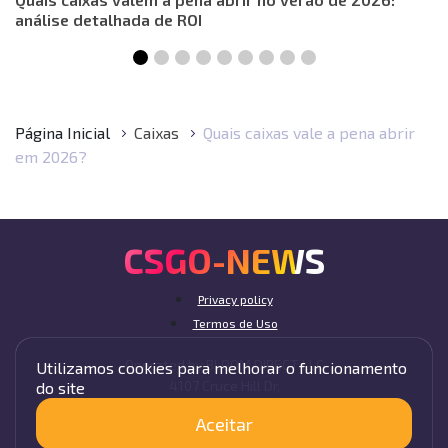
análise detalhada de ROI
Página Inicial
Caixas
Quais caixas vale a pena abrir
em 2026?
CSGO-NEWS
Privacy policy
Termos de Uso
Operated by BLOOM DIRECT LLC
Utilizamos cookies para melhorar o funcionamento
4107 Cruce Hill Dr,
do site
Fort Smith, AR 72901, USA
Aceitar