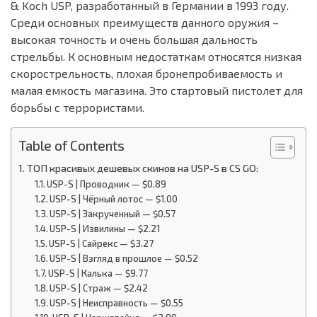
& Koch USP, разработанный в Германии в 1993 году.
Среди основных преимуществ данного оружия –
высокая точность и очень большая дальность
стрельбы. К основным недостаткам относятся низкая
скорострельность, плохая бронепробиваемость и
малая емкость магазина. Это стартовый пистолет для
борьбы с террористами.
Table of Contents
ТОП красивых дешевых скинов на USP-S в CS GO:
USP-S | Проводник — $0.89
USP-S | Чёрный лотос — $1.00
USP-S | Закрученный — $0.57
USP-S | Извилины — $2.21
USP-S | Сайрекс — $3.27
USP-S | Взгляд в прошлое — $0.52
USP-S | Калька — $9.77
USP-S | Страж — $2.42
USP-S | Неисправность — $0.55