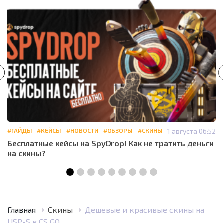
#ГАЙДЫ
#КЕЙСЫ
#НОВОСТИ
#ОБЗОРЫ
#СКИНЫ
1 августа 06:52
Бесплатные кейсы на SpyDrop! Как не тратить деньги
на скины?
Главная
Скины
Дешевые и красивые скины на
USP-S в CS GO