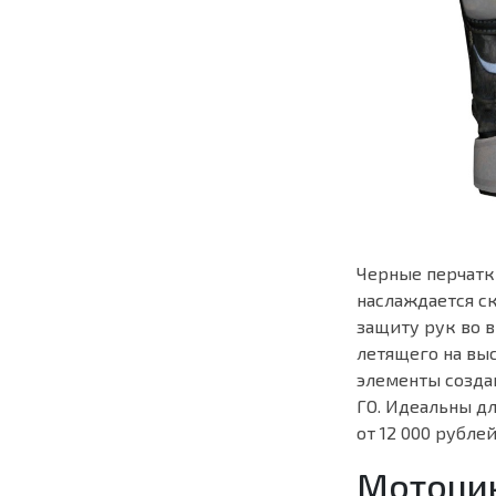
Черные перчатки
наслаждается с
защиту рук во 
летящего на выс
элементы созда
ГО. Идеальны д
от 12 000 рублей
Мотоцик