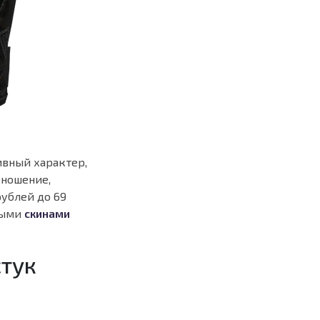
ивный характер,
 ношение,
рублей до 69
ными
скинами
стук