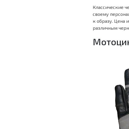
Классические ч
своему персонаж
к образу. Цена 
различным черн
Мотоцик