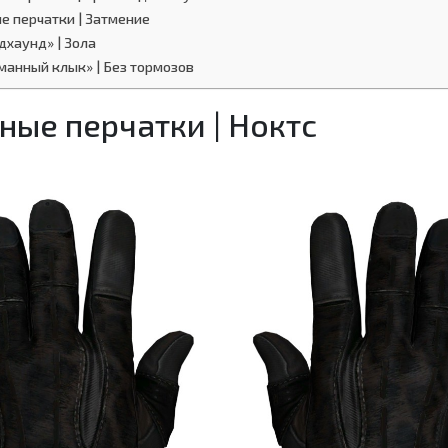
 перчатки | Затмение
дхаунд» | Зола
манный клык» | Без тормозов
ные перчатки | Ноктс