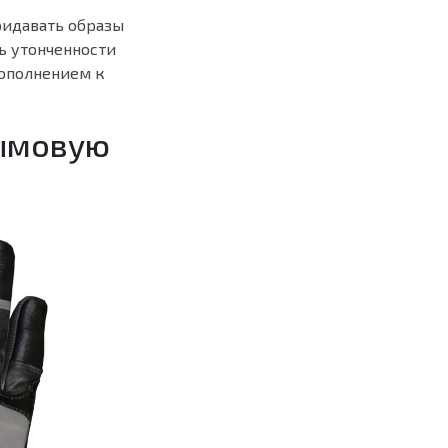
ридавать образы
ь утонченности
дополнением к
дымовую