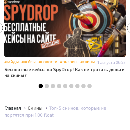
#ГАЙДЫ
#КЕЙСЫ
#НОВОСТИ
#ОБЗОРЫ
#СКИНЫ
1 августа 06:52
Бесплатные кейсы на SpyDrop! Как не тратить деньги
на скины?
Главная
Скины
Топ-5 скинов, которые не
портятся при 1.00 float