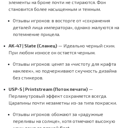
элементы на броне почти не стираются. Фон
становится более насыщенным и темным.
Отзывы игроков:
в восторге от «сохранения
деталей лица императора», однако жалуются на
потемнение прицела.
AK-47 | Slate (Сланец)
— Идеально черный скин.
При любом износе он остается черным.
Отзывы игроков:
ценят за «чистоту для крафта
наклеек», но подчеркивают скучность дизайна
без стикеров.
USP-S | Printstream (Поток печати)
—
Перламутровый эффект сохраняется всегда.
Царапины почти незаметны из-за типа покраски.
Отзывы игроков:
обожают за «радужные
переливы на солнце», хотя отмечают высокую
цену даже за плохой float.