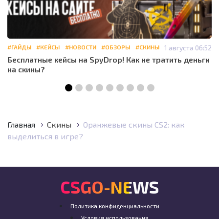
#ГАЙДЫ
#КЕЙСЫ
#НОВОСТИ
#ОБЗОРЫ
#СКИНЫ
1 августа 06:52
Бесплатные кейсы на SpyDrop! Как не тратить деньги
на скины?
Главная
Скины
Оранжевые скины CS2: как
выделиться в игре?
CSGO-NEWS
Политика конфиденциальности
Условия использования