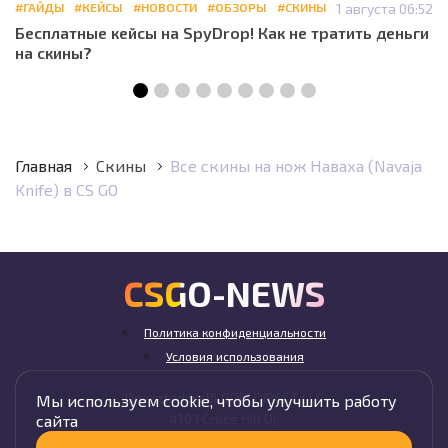
#ГАЙДЫ
#КЕЙСЫ
#НОВОСТИ
#ОБЗОРЫ
#СКИНЫ
1 августа 06:52
Бесплатные кейсы на SpyDrop! Как не тратить деньги
на скины?
Главная
Скины
Все скины на нож Наваха (Navaja
Knife) в CS GO
CSGO-NEWS
Политика конфиденциальности
Условия использования
Operated by BLOOM DIRECT LLC
Мы используем cookie, чтобы улучшить работу
4107 Cruce Hill Dr,
сайта
Fort Smith, AR 72901, USA