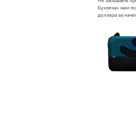
Не забываем про
Бунзена» нам под
доллара за каче