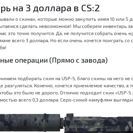
рь на 3 доллара в CS:2
вали о скинах, которые можно закупить имея 10 или 5 д
пытаемся сделать невозможное! Мы соберем инвентарь за
 нас это точно получится. Да, не получится собрать очень 
рмане всего 3 доллара. Но если очень хочется поиграть со 
бя!
чные операции (Прямо с завода)
чинаем подбирать скин на USP-S, благо скины на него не 
де разгуляться. Конечно, хочется приемлемое качество, а 
, чтобы это было не дорого. Отлично подходит скин «USP-S
мостью всего 0,3 доллара. Серо-синий камуфляж выгляди