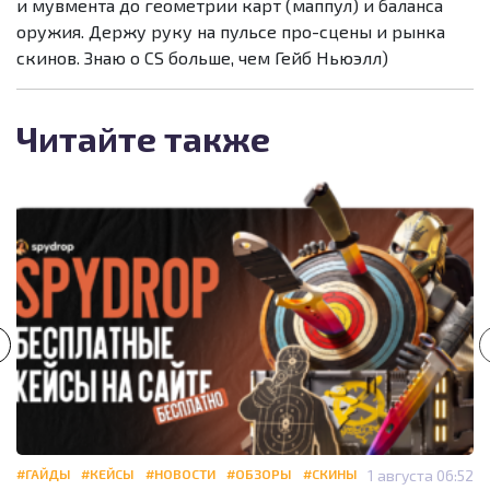
и мувмента до геометрии карт (маппул) и баланса
оружия. Держу руку на пульсе про-сцены и рынка
скинов. Знаю о CS больше, чем Гейб Ньюэлл)
Читайте также
#ГАЙДЫ
#КЕЙСЫ
#НОВОСТИ
#ОБЗОРЫ
#СКИНЫ
1 августа 06:52