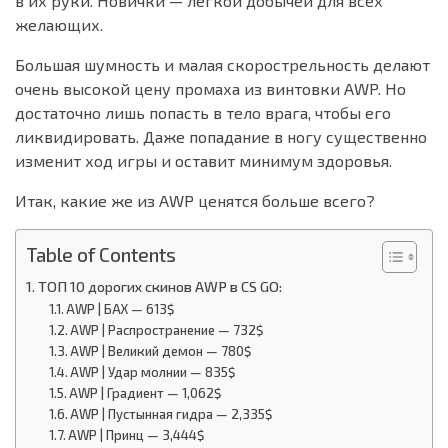
в их руки. Новички — легкой добычей для всех
желающих.
Большая шумность и малая скорострельность делают
очень высокой цену промаха из винтовки AWP. Но
достаточно лишь попасть в тело врага, чтобы его
ликвидировать. Даже попадание в ногу существенно
изменит ход игры и оставит минимум здоровья.
Итак, какие же из AWP ценятся больше всего?
Table of Contents
ТОП 10 дорогих скинов AWP в CS GO:
AWP | БАХ — 613$
AWP | Распространение — 732$
AWP | Великий демон — 780$
AWP | Удар молнии — 835$
AWP | Градиент — 1,062$
AWP | Пустынная гидра — 2,335$
AWP | Принц — 3,444$