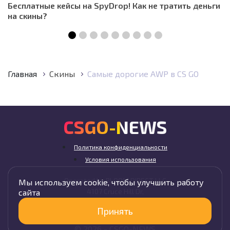
Бесплатные кейсы на SpyDrop! Как не тратить деньги
на скины?
Главная
Скины
Самые дорогие AWP в CS GO
CSGO-NEWS
Политика конфиденциальности
Условия использования
Operated by BLOOM DIRECT LLC
Мы используем cookie, чтобы улучшить работу
4107 Cruce Hill Dr,
сайта
Fort Smith, AR 72901, USA
Принять
© 2026 -
CSGO-
NEWS