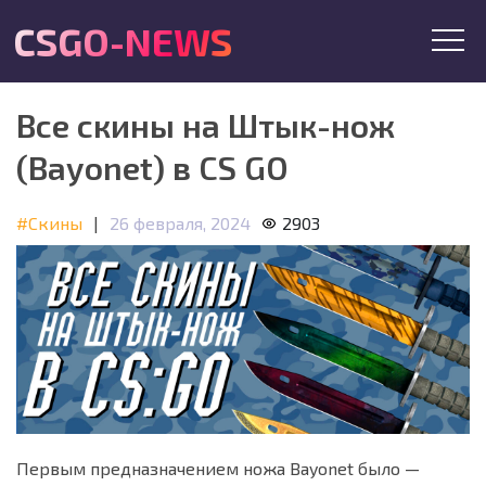
CSGO-NEWS
Все скины на Штык-нож
(Bayonet) в CS GO
#Скины
|
26 февраля, 2024
2903
Первым предназначением ножа Bayonet было —