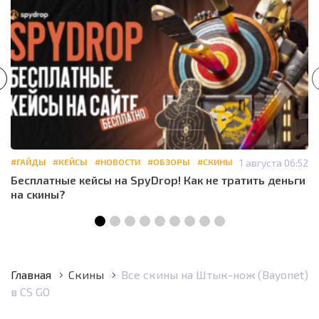
#ГАЙДЫ
#КЕЙСЫ
#НОВОСТИ
#ОБЗОРЫ
#СКИНЫ
1 августа 06:52
Бесплатные кейсы на SpyDrop! Как не тратить деньги
на скины?
Главная
Скины
Все скины на Штык-нож (Bayonet)
в CS GO