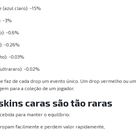
e (azul claro): ~15%
): ~3%
o): ~0.6%
a): ~0.26%
ho): ~0.03%
(ultrararo): ~0.02%
ue faz de cada drop um evento único. Um drop vermelho ou um
gem para a coleção de um jogador.
skins caras são tão raras
cebida para manter o equilíbrio:
ropam facilmente e perdem valor rapidamente,