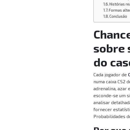
Histórias r
Formas alte
Conclusão
Chance
sobre 
do cas
Cada jogador de
numa caixa CS2 d
adrenalina, azar
esconde-se um si
analisar detalha
fornecer estatíst
Probabilidades d
Por que 