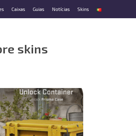
es
Caixas
Guias
Notícias
Skins
bre skins