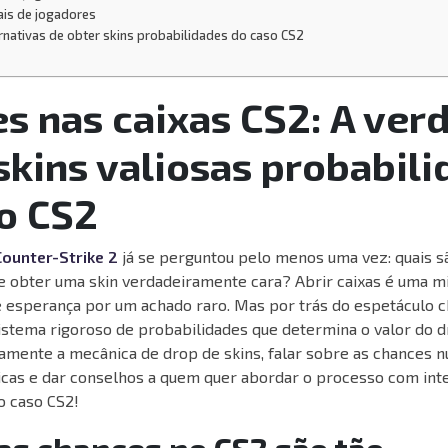
eais de jogadores
rnativas de obter skins probabilidades do caso CS2
s nas caixas CS2: A ver
skins valiosas probabil
o CS2
Counter-Strike 2
já se perguntou pelo menos uma vez: quais s
e obter uma skin verdadeiramente cara? Abrir caixas é uma m
 e esperança por um achado raro. Mas por trás do espetáculo 
stema rigoroso de probabilidades que determina o valor do d
damente a mecânica de drop de skins, falar sobre as chances n
icas e dar conselhos a quem quer abordar o processo com inte
o caso CS2!
as chances no CS2 são tão