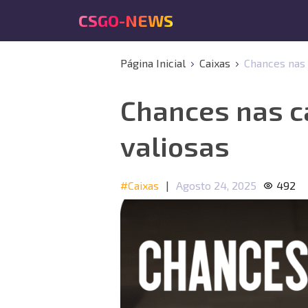
CSGO-NEWS
Página Inicial
Caixas
Chances nas 
Chances nas ca
valiosas
#Caixas
|
Agosto 24, 2025
492