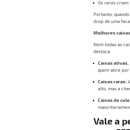
Os raros criam 
Portanto, quando 
drop de uma faca
Melhores caixas
Nem todas as cai
destaca:
Caixas ativas.
quem abre por
Caixas raras.
J
alto, mas a ch
Caixas de cole
maioritariament
Vale a p