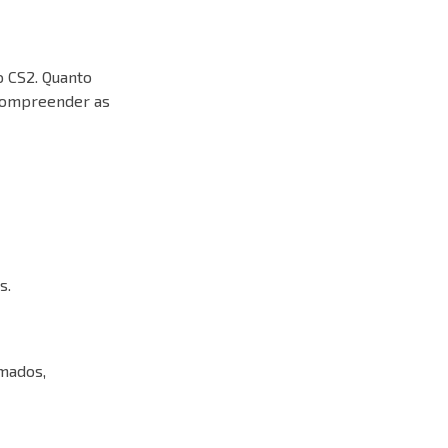
o CS2. Quanto
 compreender as
s.
imados,