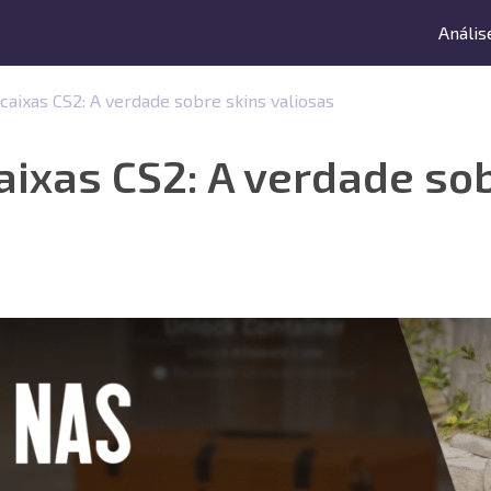
Anális
caixas CS2: A verdade sobre skins valiosas
ixas CS2: A verdade so