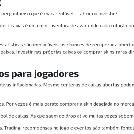
2
 perguntam: o que é mais rentável — abrir ou investir?
brir caixas é uma mini-aventura de azar onde cada rotação p
statísticas são implacáveis: as chances de recuperar a abertu
aixas. Investir nas próprias caixas ou comprar skins raras d
os para jogadores
ativas inflacionadas. Mesmo centenas de caixas abertas pode
tos. Por vezes é mais barato comprar a skin desejada no merca
ol de caixas. As que saem do drop ativo muitas vezes sobem
as. Trading, recompensas no jogo e eventos são também fontes