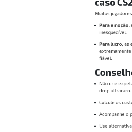
caso CS
Muitos jogadores
Para emoção,
a
inesquecível.
Para lucro,
as e
extremamente b
fiável.
Conselh
Não crie expet
drop ultrararo.
Calcule os cus
Acompanhe o po
Use alternativ