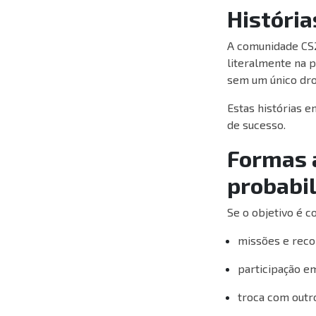
História
A comunidade CS2
literalmente na 
sem um único drop
Estas histórias 
de sucesso.
Formas a
probabil
Se o objetivo é c
missões e reco
participação e
troca com outr