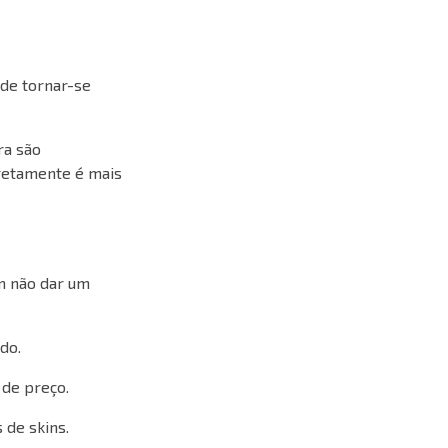
ode tornar-se
ra são
iretamente é mais
m não dar um
do.
 de preço.
 de skins.