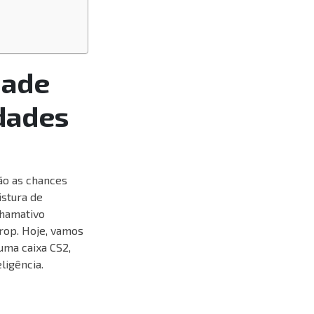
dade
idades
ão as chances
istura de
chamativo
rop. Hoje, vamos
uma caixa CS2,
ligência.