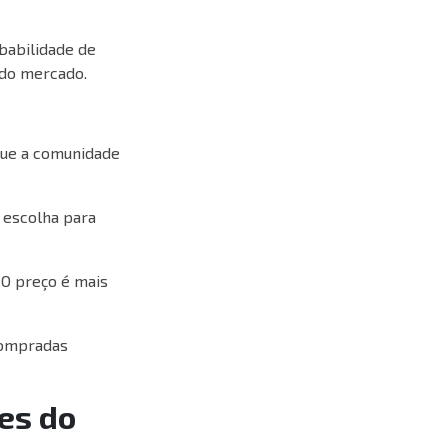
obabilidade de
 do mercado.
 que a comunidade
 escolha para
 O preço é mais
 Compradas
des do