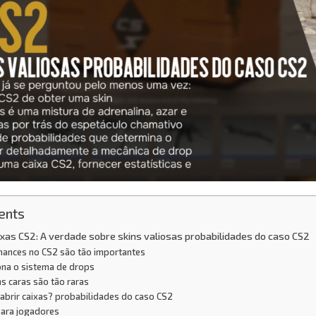
ents
xas CS2: A verdade sobre skins valiosas probabilidades do caso CS2
chances no CS2 são tão importantes
na o sistema de drops
ns caras são tão raras
 abrir caixas? probabilidades do caso CS2
ara jogadores