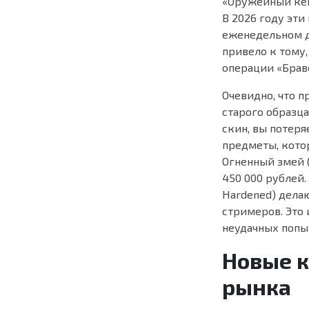
«Оружейный кейс
В 2026 году эт
еженедельном др
привело к тому,
операции «Браво
Очевидно, что 
старого образца
скин, вы потер
предметы, котор
Огненный змей (
450 000 рублей
Hardened) дела
стримеров. Это
неудачных попы
Новые к
рынка