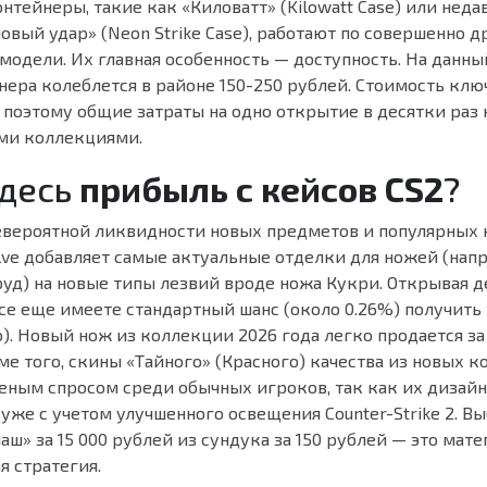
тейнеры, такие как «Киловатт» (Kilowatt Case) или нед
овый удар» (Neon Strike Case), работают по совершенно д
модели. Их главная особенность — доступность. На данн
ера колеблется в районе 150-250 рублей. Стоимость ключ
поэтому общие затраты на одно открытие в десятки раз 
ыми коллекциями.
здесь
прибыль с кейсов CS2
?
невероятной ликвидности новых предметов и популярных 
lve добавляет самые актуальные отделки для ножей (напр
руд) на новые типы лезвий вроде ножа Кукри. Открывая 
се еще имеете стандартный шанс (около 0.26%) получить
). Новый нож из коллекции 2026 года легко продается за 
ме того, скины «Тайного» (Красного) качества из новых 
еным спросом среди обычных игроков, так как их дизайн
уже с учетом улучшенного освещения Counter-Strike 2. В
аш» за 15 000 рублей из сундука за 150 рублей — это мат
я стратегия.