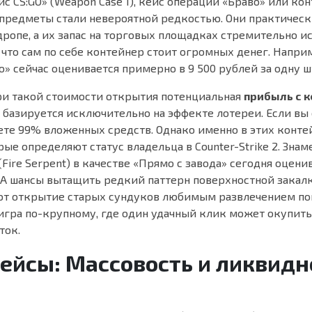
 CS:GO» (Weapon Case 1), кейс операции «Браво» или кон
и предметы стали невероятной редкостью. Они практическ
опе, а их запас на торговых площадках стремительно ис
 что сам по себе контейнер стоит огромных денег. Напри
» сейчас оценивается примерно в 9 500 рублей за одну ш
при такой стоимости открытия потенциальная
прибыль с к
 базируется исключительно на эффекте лотереи. Если вы
яете 99% вложенных средств. Однако именно в этих конте
ые определяют статус владельца в Counter-Strike 2. Знам
Fire Serpent) в качестве «Прямо с завода» сегодня оцени
. А шансы вытащить редкий паттерн поверхностной закалк
ют открытие старых сундуков любимым развлечением п
 игра по-крупному, где один удачный клик может окупить
ток.
ейсы: Массовость и ликвидн