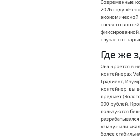
Современные кон
2026 году «Неон
экономической 
свежего контейн
фиксированной, 
случае со стар
Где же 
Она кроется в 
контейнерах Va
Градиент, Изум
контейнер, вы в
предмет (Золото
000 рублей. Кро
пользуются беш
разрабатывался 
«эмку» или «кал
более стабильна