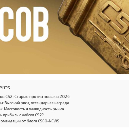
ents
ов CS2: Старые против новых в 2026
ы: Высокий риск, легендарная награда
ы: Массовость и ликвидность рынка
сь прибыль с кейсов CS2?
екомендации от блога CSGO-NEWS