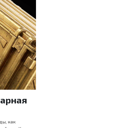
дарная
ды, как