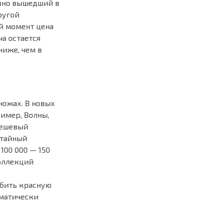
авно вышедший в
ругой
ый момент цена
а остается
ниже, чем в
ножах. В новых
имер, Волны,
дешевый
 тайный
100 000 — 150
коллекций
ыбить красную
ематически