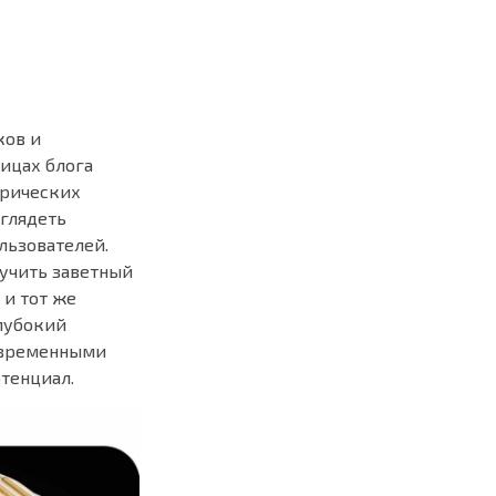
ков и
ницах блога
орических
глядеть
льзователей.
учить заветный
 и тот же
лубокий
современными
тенциал.