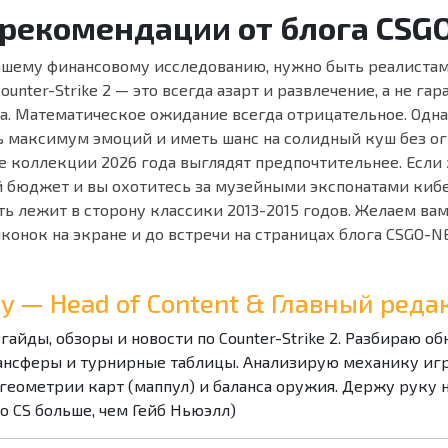
 рекомендации от блога CS
ашему финансовому исследованию, нужно быть реалиста
ounter-Strike 2 — это всегда азарт и развлечение, а не г
а. Математическое ожидание всегда отрицательное. Одна
ь максимум эмоций и иметь шанс на солидный куш без о
 коллекции 2026 года выглядят предпочтительнее. Если 
 бюджет и вы охотитесь за музейными экспонатами киб
ть лежит в сторону классики 2013-2015 годов. Желаем ва
конок на экране и до встречи на страницах блога CSGO-N
Ray — Head of Content & Главный ре
 гайды, обзоры и новости по Counter-Strike 2. Разбираю о
ансферы и турнирные таблицы. Анализирую механику игры
геометрии карт (маппул) и баланса оружия. Держу руку 
 о CS больше, чем Гейб Ньюэлл)