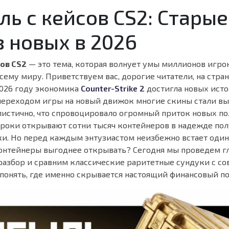
ь с кейсов CS2: Старые
 новых в 2026
ов CS2
— это тема, которая волнует умы миллионов игро
сему миру. Приветствуем вас, дорогие читатели, на стра
2026 году экономика
Counter-Strike 2
достигла новых ист
переходом игры на новый движок многие скины стали вы
листично, что спровоцировало огромный приток новых по
роки открывают сотни тысяч контейнеров в надежде пол
ки. Но перед каждым энтузиастом неизбежно встает один
контейнеры выгоднее открывать? Сегодня мы проведем г
разбор и сравним классические раритетные сундуки с 
 понять, где именно скрывается настоящий финансовый по