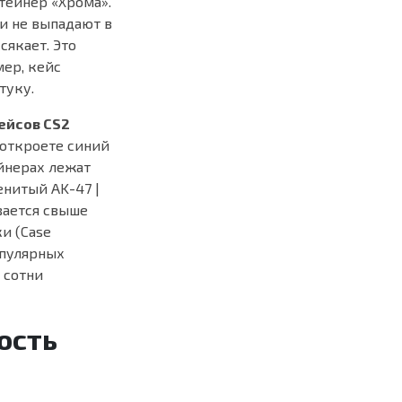
тейнер «Хрома».
и не выпадают в
сякает. Это
мер, кейс
туку.
ейсов CS2
 откроете синий
йнерах лежат
енитый AK-47 |
вается свыше
и (Case
опулярных
 сотни
ость