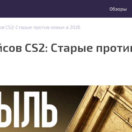
Обзоры
в CS2: Старые против новых в 2026
сов CS2: Старые проти