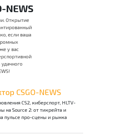
GO-NEWS
ми. Открытие
арантированный
ко, если ваша
громных
же у вас
ерспортивной
м удачного
EWS!
дактор CSGO-NEWS
бновления CS2, киберспорт, HLTV-
 на Source 2: от тикрейта и
на пульсе про-сцены и рынка