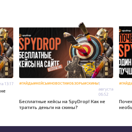
та 13:17
#ГАЙДЫ
#КЕЙСЫ
#НОВОСТИ
#ОБЗОРЫ
#СКИНЫ
1
#ГАЙД
августа
 не
06:52
Бесплатные кейсы на SpyDrop! Как не
Почем
тратить деньги на скины?
необы