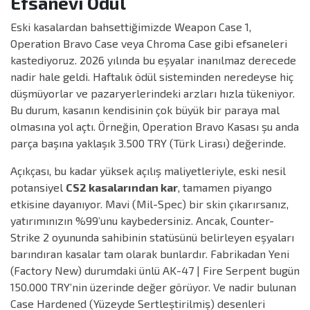
Efsanevi Ödül
Eski kasalardan bahsettiğimizde Weapon Case 1,
Operation Bravo Case veya Chroma Case gibi efsaneleri
kastediyoruz. 2026 yılında bu eşyalar inanılmaz derecede
nadir hale geldi. Haftalık ödül sisteminden neredeyse hiç
düşmüyorlar ve pazaryerlerindeki arzları hızla tükeniyor.
Bu durum, kasanın kendisinin çok büyük bir paraya mal
olmasına yol açtı. Örneğin, Operation Bravo Kasası şu anda
parça başına yaklaşık 3.500 TRY (Türk Lirası) değerinde.
Açıkçası, bu kadar yüksek açılış maliyetleriyle, eski nesil
potansiyel
CS2 kasalarından kar
, tamamen piyango
etkisine dayanıyor. Mavi (Mil-Spec) bir skin çıkarırsanız,
yatırımınızın %99’unu kaybedersiniz. Ancak, Counter-
Strike 2 oyununda sahibinin statüsünü belirleyen eşyaları
barındıran kasalar tam olarak bunlardır. Fabrikadan Yeni
(Factory New) durumdaki ünlü AK-47 | Fire Serpent bugün
150.000 TRY’nin üzerinde değer görüyor. Ve nadir bulunan
Case Hardened (Yüzeyde Sertleştirilmiş) desenleri