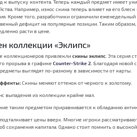
д к выпуску контента. Теперь каждый предмет имеет ун
ства. Например, износ скина теперь влияет на его блеск
ия. Кроме того, разработчики ограничили еженедельный 
твенный дефицит на популярные позиции. Таким образом,
дленно расти в цене.
ен коллекции «Эклипс»
ие коллекционеров привлекли
скины эклипс
. Эта серия 
го прорыва в графике
Counter-Strike 2
. Благодаря новой 
предметы выглядят по-разному в зависимости от карты.
эффекты:
Скины меняют оттенок от черного к золотому.
с выпадения из коллекции крайне мал.
ние таким предметом приравнивается к обладанию анти
о подталкивает цены вверх. Многие игроки рассматриваю
об сохранения капитала. Однако стоит помнить о высоко