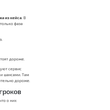
жа из кейса
. В
 только фаза
з.
тоят дороже.
дуют сервис
ми шансами. Там
ительно дороже.
игроков
что о них