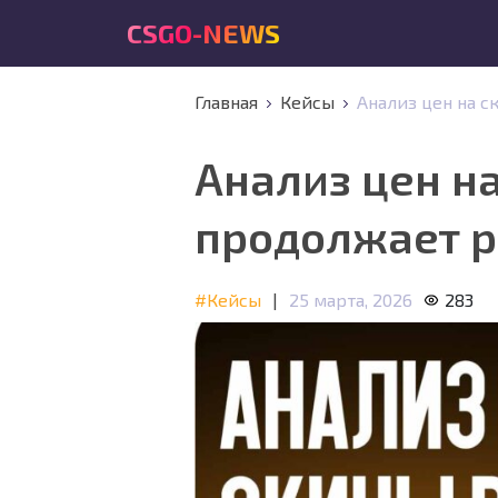
CSGO-NEWS
Главная
Кейсы
Анализ цен на с
Анализ цен на
продолжает р
#Кейсы
|
25 марта, 2026
283