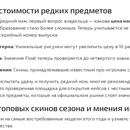
т стоимости редких предметов
 редкий нож, первый вопрос владельца — какова
цена но
бразование стало более сложным. Теперь учитывается не
 серийный номер выпуска.
терна:
Уникальные рисунки могут увеличить цену в 10 ра
а:
Значение Float теперь проверяется до четвертого знака.
ения:
Скины, принадлежавшие известным про-игрокам, с
 испытать удачу и получить редкий нож, многие рекомен
Это проверенная площадка для открытия кейсов с честны
тся предметы, которые на официальном рынке стоят знач
 топовых скинов сезона и мнения 
м на самые востребованные модели этого года и узнаем, 
естве.