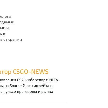
остого
ардными
ами и
ь к
 в открытии
дактор CSGO-NEWS
бновления CS2, киберспорт, HLTV-
 на Source 2: от тикрейта и
на пульсе про-сцены и рынка