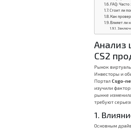
FAQ: Часто
Стоит ли п
Как провер
Влияет ли 
Заключ
Анализ 
CS2 про
Рынок виртуаль
Инвесторы и об
Портал
Csgo-n
изучили факторы
рынке изменила
требуют серьез
1. Влиян
Основным драйв