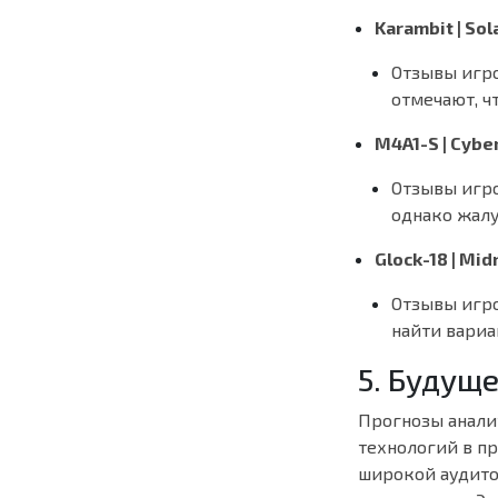
Karambit | Sol
Отзывы игр
отмечают, ч
M4A1-S | Cybe
Отзывы игр
однако жалу
Glock-18 | Mi
Отзывы игр
найти вариа
5. Будущ
Прогнозы анали
технологий в п
широкой аудито