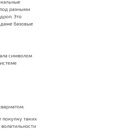
икальные
 под разными
дроп. Это
 даже базовые
стала символом
системе
квариатом.
т покупку таких
й волатильности