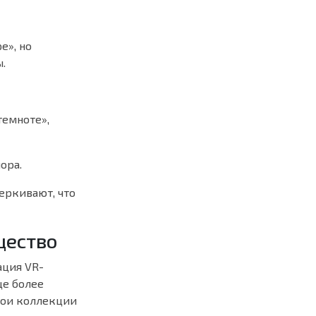
е», но
.
темноте»,
ора.
еркивают, что
щество
ация VR-
ще более
вои коллекции