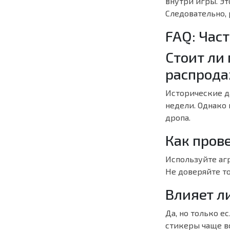
внутри игры. Эт
Следовательно, 
FAQ: Час
Стоит ли
распрод
Исторические д
недели. Однако 
дропа.
Как пров
Используйте аг
Не доверяйте то
Влияет л
Да, но только е
стикеры чаще в