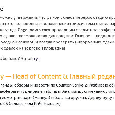
е
 можно утверждать, что рынок скинов перерос стадию пр
одня это полноценная экономическая экосистема с милли
 команда
Csgo-news.com
, продолжим следить за график
о лучших возможностях для покупки. Главное — подходит
холодной головой и всегда проверять информацию. Удачи
ых сделок на торговой площадке!
ь больше? Читай
тут
Ray — Head of Content & Главный ре
 гайды, обзоры и новости по Counter-Strike 2. Разбираю о
ансферы и турнирные таблицы. Анализирую механику игры
геометрии карт (маппул) и баланса оружия. Держу руку 
 о CS больше, чем Гейб Ньюэлл)