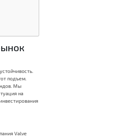
рынок
устойчивость.
тот подъем.
ндов. Мы
итуация на
 инвестирования
пания Valve