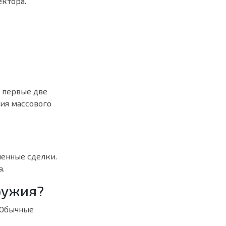
ектора.
в первые две
ния массового
шенные сделки.
а.
ружия?
. Обычные