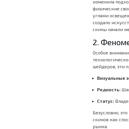
изменила подхо
физические свой
углами освещен
создало искусс
скины начали ме
2. Феном
Особое вниман
технологическо
шейдеров, эти 
Визуальные 
Редкость:
Шан
Статус:
Владе
Безусловно, эт
скинов как спос
рынка.