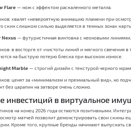
ar Flare
— нож с эффектом раскаленного металла.
оков:
хвалят «невероятную анимацию пламени при осмотр
то скин слишком сильно выделяется в темных зонах карты
r Nexus
— футуристичная винтовка с неоновыми линиями.
оков:
в восторге от «чистоты линий и мягкого свечения в 
ются на быструю потерю блеска при высоком износе.
dnight Marble
— строгий дизайн с текстурой черного мрам
оков:
ценят за «минимализм и премиальный вид», но подч
нт без царапин на затворе очень сложно.
ее инвестиций в виртуальное иму
тиков на конец 2026 года остаются позитивными. Интегр
росмотр матчей позволит демонстрировать свои скины е
рии. Кроме того, крупные бренды начинают выпускать с