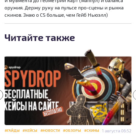
и мувмента до геометрии карт (маппул) и баланса
оружия. Держу руку на пульсе про-сцены и рынка
скинов. Знаю о CS больше, чем Гейб Ньюэлл)
Читайте также
#ГАЙДЫ
#КЕЙСЫ
#НОВОСТИ
#ОБЗОРЫ
#СКИНЫ
1 августа 06:52