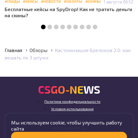
#ГАЙДЫ
#КЕЙСЫ
#НОВОСТИ
#ОБЗОРЫ
#СКИНЫ
1 августа 06:52
Бесплатные кейсы на SpyDrop! Как не тратить деньги
на скины?
Главная
Обзоры
Кастомизация брелоков 2.0: как
вешать по 3 штуки
CSGO-NEWS
Политика конфиденциальности
Условия использования
Operated by BLOOM DIRECT LLC
Мы используем cookie, чтобы улучшить работу
4107 Cruce Hill Dr,
сайта
Fort Smith, AR 72901, USA