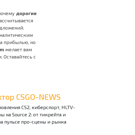
 почему
дорогие
ассчитывается
едложений.
аналитическим
за прибылью, но
om
желает вам
 Оставайтесь с
дактор CSGO-NEWS
бновления CS2, киберспорт, HLTV-
 на Source 2: от тикрейта и
на пульсе про-сцены и рынка