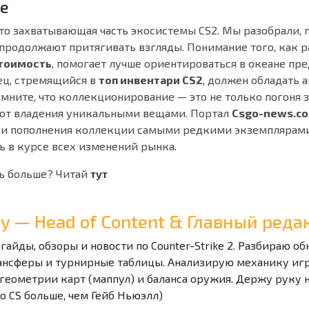
е
то захватывающая часть экосистемы CS2. Мы разобрали,
продолжают притягивать взгляды. Понимание того, как р
стоимость
, помогает лучше ориентироваться в океане пр
ц, стремящийся в
топ инвентари CS2
, должен обладать 
мните, что коллекционирование — это не только погоня 
 от владения уникальными вещами. Портал
Csgo-news.c
 и пополнения коллекции самыми редкими экземплярами.
ь в курсе всех изменений рынка.
ь больше? Читай
тут
Ray — Head of Content & Главный ре
 гайды, обзоры и новости по Counter-Strike 2. Разбираю о
ансферы и турнирные таблицы. Анализирую механику игры
геометрии карт (маппул) и баланса оружия. Держу руку 
 о CS больше, чем Гейб Ньюэлл)