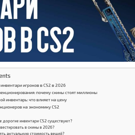
ents
инвентари игроков в CS2 в 2026
екционирования: почему скины стоят миллионы
ой инвентарь: что влияет на цену
кционеров на экономику CS2
е дорогие инвентари CS2 существуют?
нвестировать в скины в 2026?
рять актуальную стоимость вещей?