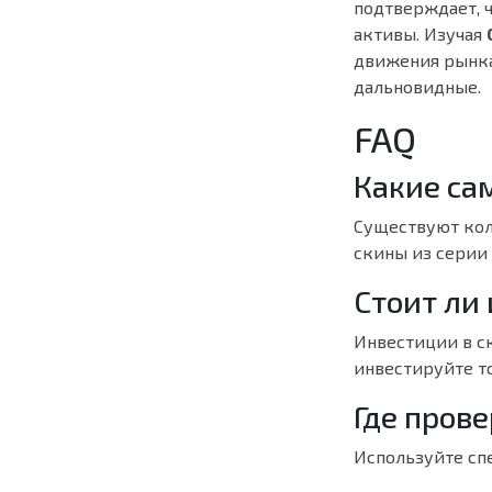
подтверждает, 
активы. Изучая
движения рынка
дальновидные.
FAQ
Какие са
Существуют кол
скины из серии 
Стоит ли 
Инвестиции в с
инвестируйте то
Где пров
Используйте сп