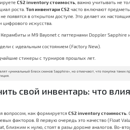
зируете
CS2 inventory стоимость
, важно учитывать не т
нциал роста.
Топ инвентари CS2
часто включают предметы
не появятся в открытом доступе. Это делает их настоящ
 цифрового искусства.
Керамбиты и M9 Bayonet с паттернами Doppler Sapphire и
ели с идеальным состоянием (Factory New).
чайшие стикеры с турниров прошлых лет.
алят «уникальный блеск скинов Sapphire», но отмечают, что покупка таких 
тиция.
нить свой инвентарь: что влия
я вопросом, как формируется
CS2 inventory стоимость
.
вых факторов. В первую очередь это качество (Float Val
at, близким к нулю, стоят в разы дороже аналогов. Во-вто