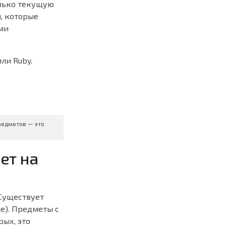
олько текущую
, которые
ими
ли Ruby.
предметов — это
ет на
 Существует
ue). Предметы с
рых, это