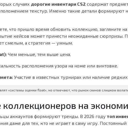
торых случаях
дорогие инвентари CS2
содержат предмет
положением текстур. Именно такие детали формируют 
ете, что пришло время обновить коллекцию, загляните н
рытие кейсов может принести неожиданные сюрпризы. П
ет смелым, а стратегия — умным.
at):
Чем меньше, тем выше цена.
альность расположения узора на ноже или винтовке.
мета:
Участие в известных турнирах или наличие редких
алят «системы оценки float», но отмечают, что рынок скинов слишком волат
 коллекционеров на экономи
ьцы аккаунтов формируют тренды. В 2026 году
топ инве
ия даже для тех, кто не играет в саму игру. Постоянный