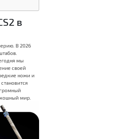
CS2 в
ерию. В 2026
штабов.
егодня мы
ение своей
редкие ножи и
, становится
огромный
скошный мир.