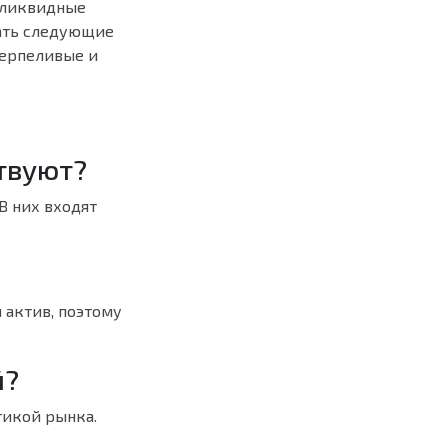
о ликвидные
дать следующие
терпеливые и
твуют?
В них входят
 актив, поэтому
й?
тикой рынка.