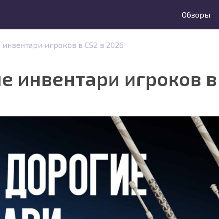
Обзоры
инвентари игроков в CS2 в 2026
е инвентари игроков в 