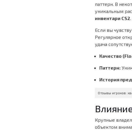
паттерн. В неко
уникальным рас
инвентари CS2
.
Если вы чувству
Регулярное отк
удача сопутству
Качество (Flo
Паттерн:
Уник
История пред
Отзывы игроков: хв
Влияние
Крупные владел
объектом вниман