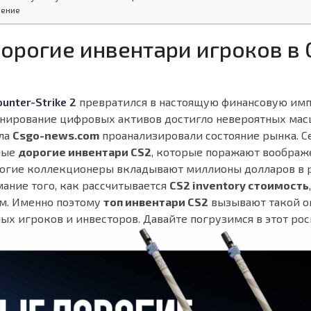
ение
орогие инвентари игроков в 
ounter-Strike 2
превратился в настоящую финансовую имп
нирование цифровых активов достигло невероятных мас
ла
Csgo-news.com
проанализировали состояние рынка. С
мые
дорогие инвентари CS2
, которые поражают воображ
огие коллекционеры вкладывают миллионы долларов в 
мание того, как рассчитывается
CS2 inventory стоимость
м. Именно поэтому
топ инвентари CS2
вызывают такой 
ных игроков и инвесторов. Давайте погрузимся в этот ро