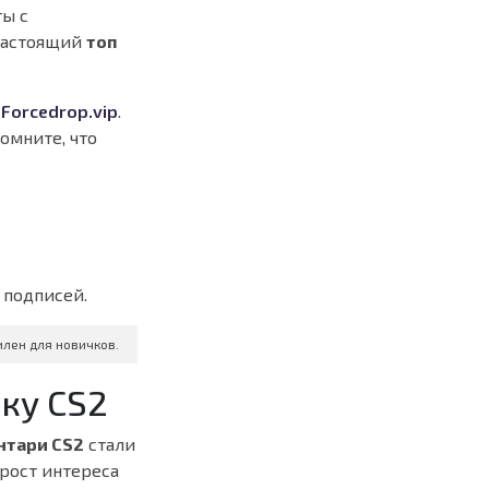
ы с
настоящий
топ
а
Forcedrop.vip
.
омните, что
 подписей.
илен для новичков.
ку CS2
нтари CS2
стали
 рост интереса