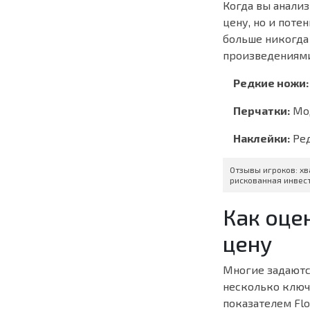
Когда вы анали
цену, но и поте
больше никогда 
произведениями
Редкие ножи:
Перчатки:
Мод
Наклейки:
Ред
Отзывы игроков: хв
рискованная инвес
Как оце
цену
Многие задаютс
несколько ключе
показателем Flo