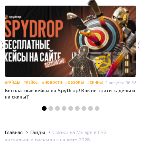
#ГАЙДЫ
#КЕЙСЫ
#НОВОСТИ
#ОБЗОРЫ
#СКИНЫ
1 августа 06:52
Бесплатные кейсы на SpyDrop! Как не тратить деньги
на скины?
Главная
Гайды
Смоки на Mirage в CS2:
актуальные раскидки на лето 2026