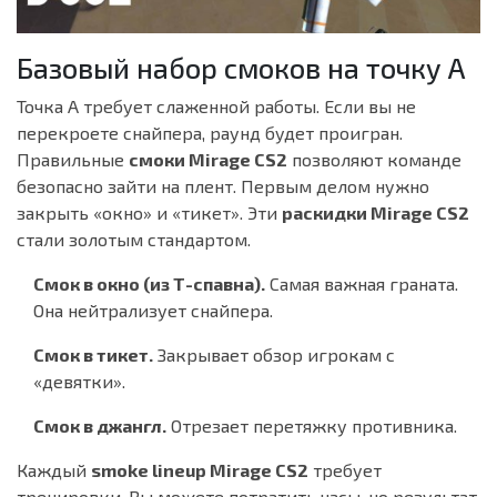
Базовый набор смоков на точку А
Точка А требует слаженной работы. Если вы не
перекроете снайпера, раунд будет проигран.
Правильные
смоки Mirage CS2
позволяют команде
безопасно зайти на плент. Первым делом нужно
закрыть «окно» и «тикет». Эти
раскидки Mirage CS2
стали золотым стандартом.
Смок в окно (из Т-спавна).
Самая важная граната.
Она нейтрализует снайпера.
Смок в тикет.
Закрывает обзор игрокам с
«девятки».
Смок в джангл.
Отрезает перетяжку противника.
Каждый
smoke lineup Mirage CS2
требует
тренировки. Вы можете потратить часы, но результат