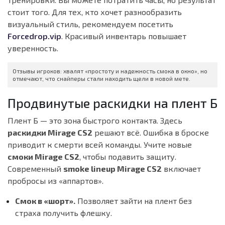
стоит того. Для тех, кто хочет разнообразить
визуальный стиль, рекомендуем посетить
Forcedrop.vip
. Красивый инвентарь повышает
уверенность.
Отзывы игроков: хвалят «простоту и надежность смока в окно», но
отмечают, что снайперы стали находить щели в новой мете.
Продвинутые раскидки на плент Б
Плент Б — это зона быстрого контакта. Здесь
раскидки Mirage CS2
решают всё. Ошибка в броске
приводит к смерти всей команды. Учите новые
смоки Mirage CS2
, чтобы подавить защиту.
Современный
smoke lineup Mirage CS2
включает
пробросы из «аппартов».
Смок в «шорт».
Позволяет зайти на плент без
страха получить флешку.