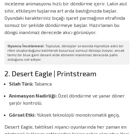
inceleme animasyonu hızlı bir döndürme içerir. Lakin asıl
sihir, etkileşim tuşlarına art arda bastığınızda başlar.
Oyundaki karakteriniz bıçağı işaret parmağının etrafında
sonsuz bir şekilde döndürmeye başlar. Hazırlanan bu
döngü inanılmaz derecede akıcı görünüyor.
Oyuncu İncelemesi:
Topluluk, dönüşler sırasında hipnotize edici bir
ritim oluşturduğunu belirterek kusursuz sonsuz dönüşü övüyor, ancak
temiz bir blue gem deseni elde etmenin inanılmaz derecede pahlı
olduğunu not ediyor.
2. Desert Eagle | Printstream
Silah Türü:
Tabanca
Animasyon Nadirliği:
Özel döndürme ve yanar döner
şarjör kontrolü.
Görsel Etki:
Yüksek teknolojili monokromatik geçiş.
Desert Eagle, taktiksel nişancı oyunlarında her zaman en
gösterişli kullanım setlerinden birine sahip olmuştur. Yeni