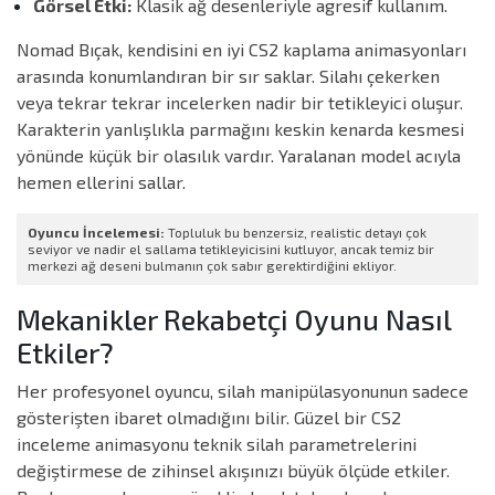
Görsel Etki:
Klasik ağ desenleriyle agresif kullanım.
Nomad Bıçak, kendisini en iyi CS2 kaplama animasyonları
arasında konumlandıran bir sır saklar. Silahı çekerken
veya tekrar tekrar incelerken nadir bir tetikleyici oluşur.
Karakterin yanlışlıkla parmağını keskin kenarda kesmesi
yönünde küçük bir olasılık vardır. Yaralanan model acıyla
hemen ellerini sallar.
Oyuncu İncelemesi:
Topluluk bu benzersiz, realistic detayı çok
seviyor ve nadir el sallama tetikleyicisini kutluyor, ancak temiz bir
merkezi ağ deseni bulmanın çok sabır gerektirdiğini ekliyor.
Mekanikler Rekabetçi Oyunu Nasıl
Etkiler?
Her profesyonel oyuncu, silah manipülasyonunun sadece
gösterişten ibaret olmadığını bilir. Güzel bir CS2
inceleme animasyonu teknik silah parametrelerini
değiştirmese de zihinsel akışınızı büyük ölçüde etkiler.