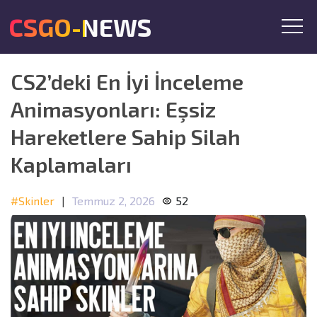
CSGO-NEWS
CS2’deki En İyi İnceleme
Animasyonları: Eşsiz
Hareketlere Sahip Silah
Kaplamaları
#Skinler
|
Temmuz 2, 2026
52