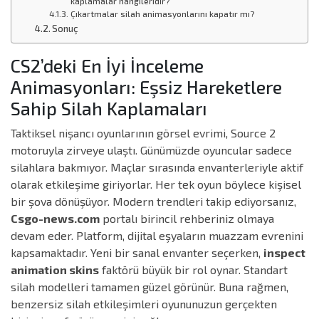
kaplamalar hangileridir?
Çıkartmalar silah animasyonlarını kapatır mı?
Sonuç
CS2’deki En İyi İnceleme
Animasyonları: Eşsiz Hareketlere
Sahip Silah Kaplamaları
Taktiksel nişancı oyunlarının görsel evrimi, Source 2
motoruyla zirveye ulaştı. Günümüzde oyuncular sadece
silahlara bakmıyor. Maçlar sırasında envanterleriyle aktif
olarak etkileşime giriyorlar. Her tek oyun böylece kişisel
bir şova dönüşüyor. Modern trendleri takip ediyorsanız,
Csgo-news.com
portalı birincil rehberiniz olmaya
devam eder. Platform, dijital eşyaların muazzam evrenini
kapsamaktadır. Yeni bir sanal envanter seçerken,
inspect
animation skins
faktörü büyük bir rol oynar. Standart
silah modelleri tamamen güzel görünür. Buna rağmen,
benzersiz silah etkileşimleri oyununuzun gerçekten