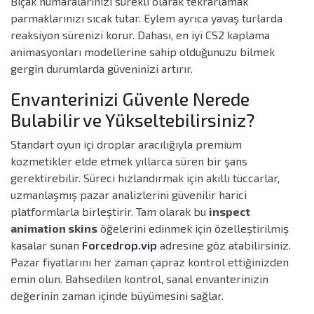
Bıçak numaralarınızı sürekli olarak tekrarlamak
parmaklarınızı sıcak tutar. Eylem ayrıca yavaş turlarda
reaksiyon sürenizi korur. Dahası, en iyi CS2 kaplama
animasyonları modellerine sahip olduğunuzu bilmek
gergin durumlarda güveninizi artırır.
Envanterinizi Güvenle Nerede
Bulabilir ve Yükseltebilirsiniz?
Standart oyun içi droplar aracılığıyla premium
kozmetikler elde etmek yıllarca süren bir şans
gerektirebilir. Süreci hızlandırmak için akıllı tüccarlar,
uzmanlaşmış pazar analizlerini güvenilir harici
platformlarla birleştirir. Tam olarak bu
inspect
animation skins
öğelerini edinmek için özelleştirilmiş
kasalar sunan
Forcedrop.vip
adresine göz atabilirsiniz.
Pazar fiyatlarını her zaman çapraz kontrol ettiğinizden
emin olun. Bahsedilen kontrol, sanal envanterinizin
değerinin zaman içinde büyümesini sağlar.