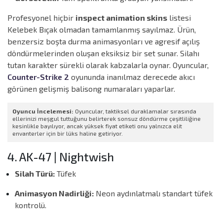
Profesyonel hiçbir
inspect animation skins
listesi
Kelebek Bıçak olmadan tamamlanmış sayılmaz. Ürün,
benzersiz boşta durma animasyonları ve agresif açılış
döndürmelerinden oluşan eksiksiz bir set sunar. Silahı
tutan karakter sürekli olarak kabzalarla oynar. Oyuncular,
Counter-Strike 2
oyununda inanılmaz derecede akıcı
görünen gelişmiş balisong numaraları yaparlar.
Oyuncu İncelemesi:
Oyuncular, taktiksel duraklamalar sırasında
ellerinizi meşgul tuttuğunu belirterek sonsuz döndürme çeşitliliğine
kesinlikle bayılıyor, ancak yüksek fiyat etiketi onu yalnızca elit
envanterler için bir lüks haline getiriyor.
4. AK-47 | Nightwish
Silah Türü:
Tüfek
Animasyon Nadirliği:
Neon aydınlatmalı standart tüfek
kontrolü.