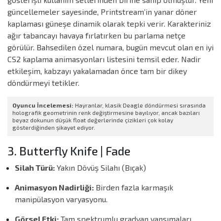
güncellemeler sayesinde, Printstream’in yanar döner
kaplaması güneşe dinamik olarak tepki verir. Karakteriniz
ağır tabancayı havaya fırlatırken bu parlama netçe
görülür. Bahsedilen özel numara, bugün mevcut olan en iyi
CS2 kaplama animasyonları listesini temsil eder. Nadir
etkileşim, kabzayı yakalamadan önce tam bir dikey
döndürmeyi tetikler.
Oyuncu İncelemesi:
Hayranlar, klasik Deagle döndürmesi sırasında
holografik geometrinin renk değiştirmesine bayılıyor, ancak bazıları
beyaz dokunun düşük float değerlerinde çizikleri çok kolay
gösterdiğinden şikayet ediyor.
3. Butterfly Knife | Fade
Silah Türü:
Yakın Dövüş Silahı (Bıçak)
Animasyon Nadirliği:
Birden fazla karmaşık
manipülasyon varyasyonu.
Görsel Etki:
Tam spektrumlu gradyan yansımaları.