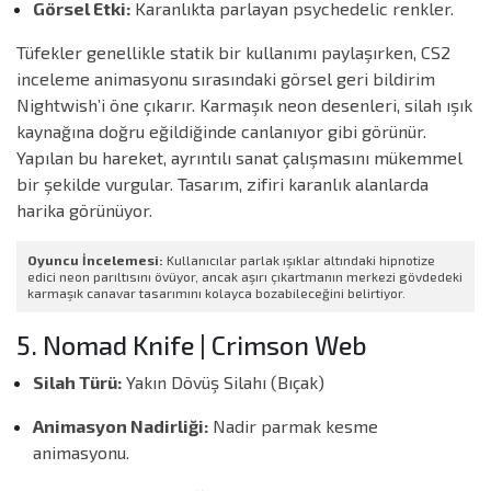
Görsel Etki:
Karanlıkta parlayan psychedelic renkler.
Tüfekler genellikle statik bir kullanımı paylaşırken, CS2
inceleme animasyonu sırasındaki görsel geri bildirim
Nightwish’i öne çıkarır. Karmaşık neon desenleri, silah ışık
kaynağına doğru eğildiğinde canlanıyor gibi görünür.
Yapılan bu hareket, ayrıntılı sanat çalışmasını mükemmel
bir şekilde vurgular. Tasarım, zifiri karanlık alanlarda
harika görünüyor.
Oyuncu İncelemesi:
Kullanıcılar parlak ışıklar altındaki hipnotize
edici neon parıltısını övüyor, ancak aşırı çıkartmanın merkezi gövdedeki
karmaşık canavar tasarımını kolayca bozabileceğini belirtiyor.
5. Nomad Knife | Crimson Web
Silah Türü:
Yakın Dövüş Silahı (Bıçak)
Animasyon Nadirliği:
Nadir parmak kesme
animasyonu.