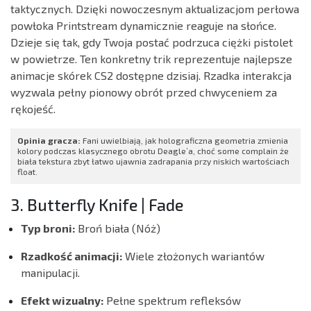
taktycznych. Dzięki nowoczesnym aktualizacjom perłowa
powłoka Printstream dynamicznie reaguje na słońce.
Dzieje się tak, gdy Twoja postać podrzuca ciężki pistolet
w powietrze. Ten konkretny trik reprezentuje najlepsze
animacje skórek CS2 dostępne dzisiaj. Rzadka interakcja
wyzwala pełny pionowy obrót przed chwyceniem za
rękojeść.
Opinia gracza:
Fani uwielbiają, jak holograficzna geometria zmienia
kolory podczas klasycznego obrotu Deagle’a, choć some complain że
biała tekstura zbyt łatwo ujawnia zadrapania przy niskich wartościach
float.
3. Butterfly Knife | Fade
Typ broni:
Broń biała (Nóż)
Rzadkość animacji:
Wiele złożonych wariantów
manipulacji.
Efekt wizualny:
Pełne spektrum refleksów