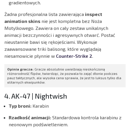
gradientowych.
Żadna profesjonalna lista zawierająca
inspect
animation skins
nie jest kompletna bez Noża
Motylkowego. Zawiera on cały zestaw unikalnych
animacji bezczynności i agresywnych otwarć. Postać
nieustannie bawi się rękojeściami. Wykonuje
zaawansowane triki balisong, które wyglądają
niesamowicie płynnie w
Counter-Strike 2
.
Opinia gracza:
Gracze absolutnie uwielbiają nieskończoną
różnorodność flipów, twierdząc, że pozwala to zająć dłonie podczas
pauz taktycznych, ale wysoka cena sprawia, że jest to luksus tylko dla
elitarnych ekwipunków.
4. AK-47 | Nightwish
Typ broni:
Karabin
Rzadkość animacji:
Standardowa kontrola karabinu z
neonowym podświetleniem.