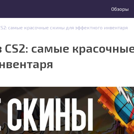
Обзоры
CS2: самые красочные скины для эффектного инвентаря
в CS2: самые красочны
нвентаря