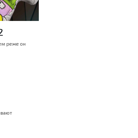
2
ем реже он
ивают