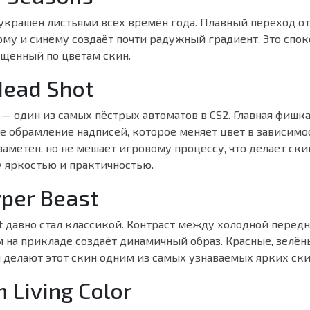
украшен листьями всех времён года. Плавный переход от
му и синему создаёт почти радужный градиент. Это спок
ыщенный по цветам скин.
Head Shot
 — один из самых пёстрых автоматов в CS2. Главная фишк
 обрамление надписей, которое меняет цвет в зависимос
заметен, но не мешает игровому процессу, что делает ск
 яркостью и практичностью.
yper Beast
t давно стал классикой. Контраст между холодной передн
 на прикладе создаёт динамичный образ. Красные, зелён
 делают этот скин одним из самых узнаваемых ярких ски
n Living Color