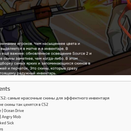
ents
CS2: самые красочные скины для эффектного инвентаря
е скины так ценятся в CS2
e | Ocean Drive
 | Angry Mob
ked Sick
ns