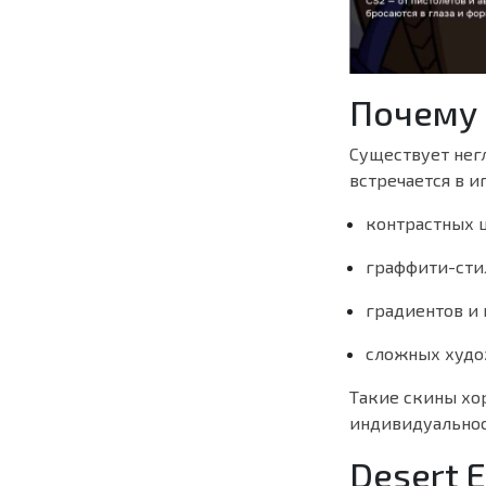
Почему 
Существует нег
встречается в и
контрастных ц
граффити-сти
градиентов и 
сложных худо
Такие скины хо
индивидуальнос
Desert E