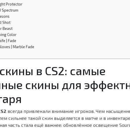
ight Protector
3 Spectrum
easons
d Shot
r Beast
ving Color
ife | Fade
Gloves | Marble Fade
скины в CS2: самые
чные скины для эффект
таря
CS2
всегда привлекали внимание игроков. Чем насыщенне
тем сильнее такой скин выделяется в матче и в инвентаре
ая часть стала ещё важнее: обновлённое освещение Sourc