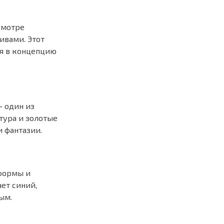
смотре
ивами. Этот
ся в концепцию
— один из
тура и золотые
 фантазии.
 формы и
ет синий,
ым.