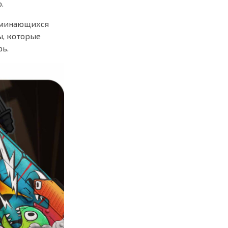
.
оминающихся
ы, которые
ь.