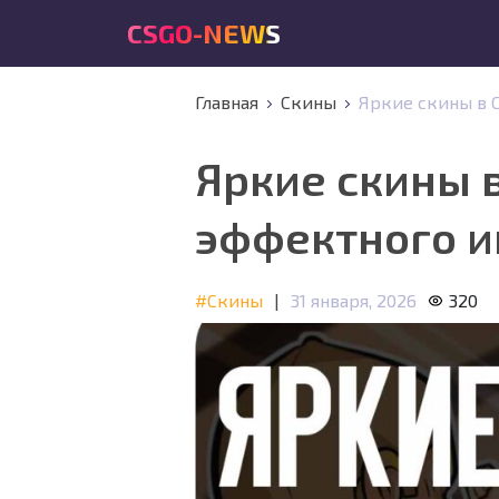
CSGO-NEWS
Главная
Скины
Яркие скины в 
Яркие скины 
эффектного и
#Скины
|
31 января, 2026
320