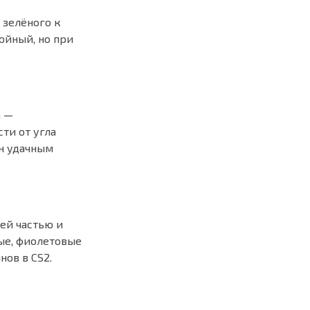
 зелёного к
ойный, но при
а —
ти от угла
ин удачным
ей частью и
ые, фиолетовые
нов в CS2.