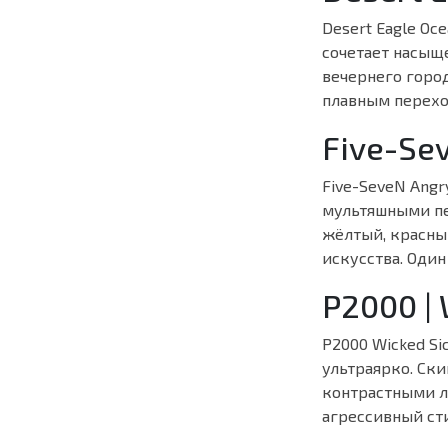
Desert Eagle Oc
сочетает насыще
вечернего горо
плавным перехо
Five-Se
Five-SeveN Ang
мультяшными пе
жёлтый, красный
искусства. Один
P2000 | 
P2000 Wicked S
ультраярко. Ск
контрастными л
агрессивный сти