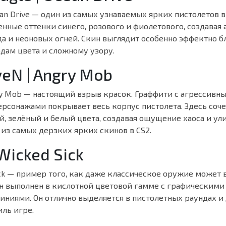
ean Drive — один из самых узнаваемых ярких пистолетов в
нные оттенки синего, розового и фиолетового, создавая
да и неоновых огней. Скин выглядит особенно эффектно б
дам цвета и сложному узору.
veN | Angry Mob
ry Mob — настоящий взрыв красок. Граффити с агрессивн
рсонажами покрывает весь корпус пистолета. Здесь соче
, зелёный и белый цвета, создавая ощущение хаоса и ул
 из самых дерзких ярких скинов в CS2.
Wicked Sick
ick — пример того, как даже классическое оружие может 
ин выполнен в кислотной цветовой гамме с графическими
иниями. Он отлично выделяется в пистолетных раундах и
ль игре.