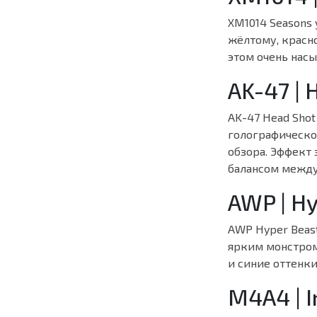
XM1014 Seasons 
жёлтому, красно
этом очень нас
AK-47 | 
AK-47 Head Shot
голографическое
обзора. Эффект 
балансом между
AWP | H
AWP Hyper Beas
ярким монстром
и синие оттенки
M4A4 | I