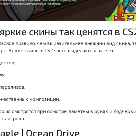
яркие скины так ценятся в CS
ласное правило: чем выразительнее внешний вид скина, т
гре. Яркие скины в CS2 часто выделяются за счёт:
ветов;
ля;
переливов;
жественных композиций.
рошо смотрятся при осмотре, заметны в руках и подчёрк
ть игрока.
agle | Ocean Drive