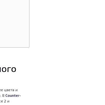
ного
е цвета и
. В
Counter-
e 2 и