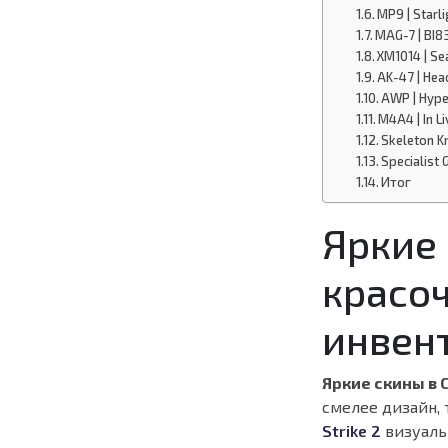
MP9 | Starl
MAG-7 | BI8
XM1014 | S
AK-47 | Hea
AWP | Hype
M4A4 | In Li
Skeleton Kn
Specialist 
Итог
Яркие 
красо
инвен
Яркие скины в 
смелее дизайн, 
Strike 2
визуальн