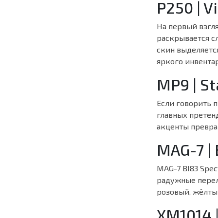
P250 | V
На первый взгля
раскрывается с
скин выделяетс
яркого инвентар
MP9 | St
Если говорить п
главных претен
акценты превра
MAG-7 |
MAG-7 BI83 Spe
радужные перел
розовый, жёлты
XM1014 