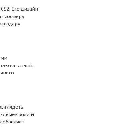
 CS2. Его дизайн
 атмосферу
лагодаря
ыми
таются синий,
ичного
выглядеть
 элементами и
 добавляет