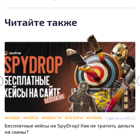
Читайте также
#ГАЙДЫ
#КЕЙСЫ
#НОВОСТИ
#ОБЗОРЫ
#СКИНЫ
1 августа 06:52
Бесплатные кейсы на SpyDrop! Как не тратить деньги
на скины?