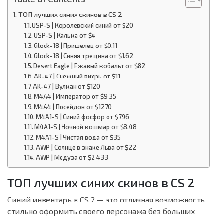
ТОП лучших синих скинов в CS 2
USP-S | Королевский синий от $20
USP-S | Калька от $4
Glock-18 | Пришелец от $0.11
Glock-18 | Синяя трещина от $1.62
Desert Eagle | Ржавый кобальт от $82
AK-47 | Снежный вихрь от $11
AK-47 | Вулкан от $120
M4A4 | Император от $9.35
M4A4 | Посейдон от $1270
M4A1-S | Синий фосфор от $796
M4A1-S | Ночной кошмар от $8.48
M4A1-S | Чистая вода от $35
AWP | Солнце в знаке Льва от $22
AWP | Медуза от $2 433
ТОП лучших синих скинов в CS 2
Синий инвентарь в CS 2 — это отличная возможность
стильно оформить своего персонажа без больших