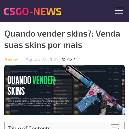
CSGO-NEWS
Quando vender skins?: Venda
suas skins por mais
#Skins
|
Agosto 23, 2025
427
Table of Contents