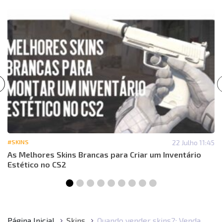
#SKINS
22 Julho 11:45
As Melhores Skins Brancas para Criar um Inventário
Estético no CS2
Página Inicial
Skins
Quando vender skins?: Venda