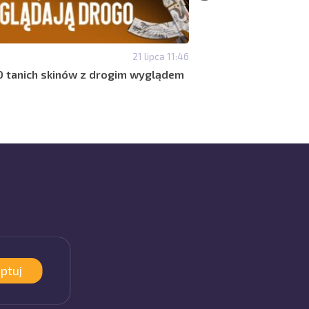
21 lipca 11:46
#SKINY
Najlepsze czerwone 
0 tanich skinów z drogim wyglądem
agresywnego ekwip
ptuj