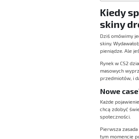
Kiedy s
skiny dr
Dziś omówimy jed
skiny. Wydawałob
pieniądze. Ale jeś
Rynek w CS2 dzia
masowych wyprzed
przedmiotów, i d
Nowe case’
Każde pojawienie
chcą zdobyć świe
społeczności.
Pierwsza zasada 
tym momencie pop