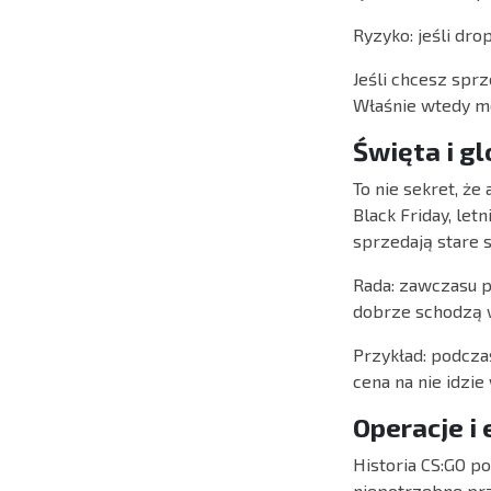
Ryzyko: jeśli dro
Jeśli chcesz spr
Właśnie wtedy mo
Święta i g
To nie sekret, ż
Black Friday, let
sprzedają stare 
Rada: zawczasu pr
dobrze schodzą w
Przykład: podczas
cena na nie idzie
Operacje i
Historia CS:GO po
niepotrzebne prz