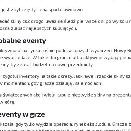
p jest zbyt częsty, cena spada lawinowo.
zedać skiny cs2 drogo, uważnie śledź pierwsze dni po wyjściu 
żna złapać najlepszych kupujących.
lobalne eventy
e aktywność na rynku rośnie podczas dużych wydarzeń: Nowy R
nie wyprzedaże. W takie dni gracze albo aktywnie wydają pieni
skiny, by zebrać budżet na nowe przedmioty.
zygotuj inventory na takie okresy. Jaskrawe i rzadkie skiny s
 momentach, gdy gracze działają „na emocjach”.
 świątecznych akcji wielu kupuje niezwykłe skiny na prezenty l
 w górę.
 eventy w grze
kazała: gdy tylko wyjdzie operacja, rynek eksploduje. Gracze 
edmioty, by kupić bilet bojowy lub ekskluzywne nagrody. W C