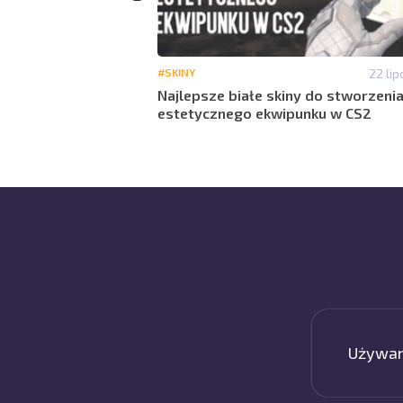
14 lipca 14:41
#SKINY
22 lip
kiny do
Najlepsze białe skiny do stworzeni
nku
estetycznego ekwipunku w CS2
Używamy