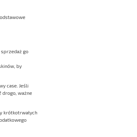
o podstawowe
a sprzedaż go
skinów, by
y case. Jeśli
s2 drogo, ważne
zy krótkotrwałych
 dodatkowego