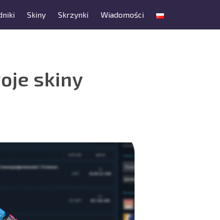
niki
Skiny
Skrzynki
Wiadomości
oje skiny