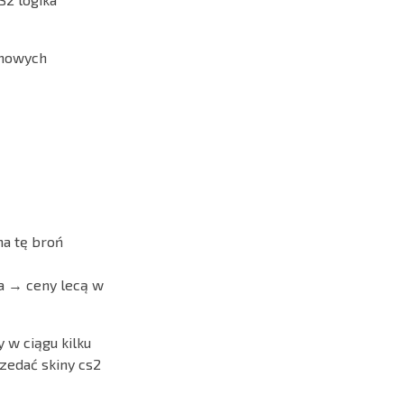
 nowych
na tę broń
da → ceny lecą w
 w ciągu kilku
zedać skiny cs2