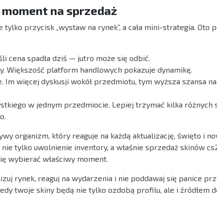
ć moment na sprzedaż
 tylko przycisk „wystaw na rynek”, a cała mini-strategia. Ot
eśli cena spadła dziś — jutro może się odbić.
y. Większość platform handlowych pokazuje dynamikę.
. Im więcej dyskusji wokół przedmiotu, tym wyższa szansa n
stkiego w jednym przedmiocie. Lepiej trzymać kilka różnych 
o.
wy organizm, który reaguje na każdą aktualizację, święto i now
 nie tylko uwolnienie inventory, a właśnie sprzedaż skinów c
 się wybierać właściwy moment.
izuj rynek, reaguj na wydarzenia i nie poddawaj się panice pr
edy twoje skiny będą nie tylko ozdobą profilu, ale i źródłem