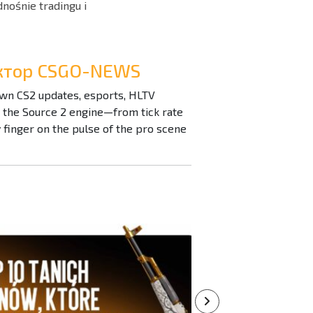
nośnie tradingu i
дактор CSGO-NEWS
down CS2 updates, esports, HLTV
n the Source 2 engine—from tick rate
inger on the pulse of the pro scene