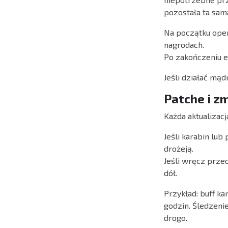
pozostała ta sam
Na początku oper
nagrodach.
Po zakończeniu e
Jeśli działać mąd
Patche i z
Każda aktualizac
Jeśli karabin lub
drożeją.
Jeśli wręcz prze
dół.
Przykład: buff k
godzin. Śledzeni
drogo.