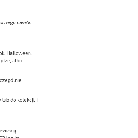
nowego case’a.
ok, Halloween,
ądze, albo
zczególnie
ub do kolekcji, i
zrzucają
S2 logika