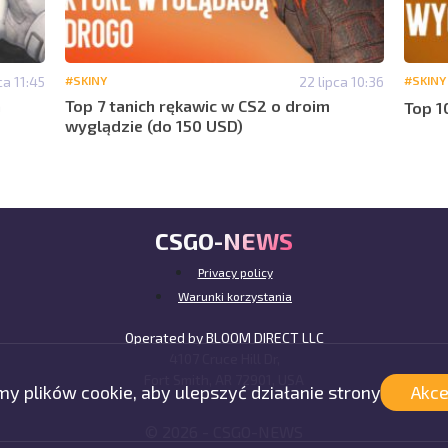
ca 11:45
#SKINY
22 lipca 10:36
#SKINY
a
Top 7 tanich rękawic w CS2 o droim
Top 1
wyglądzie (do 150 USD)
CSGO-NEWS
Privacy policy
Warunki korzystania
Operated by BLOOM DIRECT LLC
4107 Cruce Hill Dr,
Fort Smith, AR 72901, USA
 plików cookie, aby ulepszyć działanie strony
Akce
© 2026 -
CSGO-
NEWS