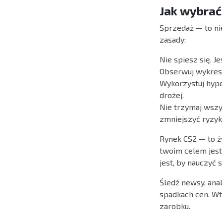
Jak wybra
Sprzedaż — to nie
zasady:
Nie spiesz się. J
Obserwuj wykres
Wykorzystuj hype
drożej.
Nie trzymaj wszy
zmniejszyć ryzyk
Rynek CS2 — to ży
twoim celem jest
jest, by nauczyć
Śledź newsy, anal
spadkach cen. Wt
zarobku.