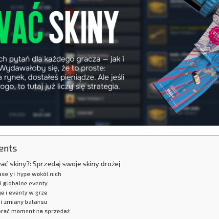
ents
ć skiny?: Sprzedaj swoje skiny drożej
se’y i hype wokół nich
i globalne eventy
e i eventy w grze
 i zmiany balansu
brać moment na sprzedaż