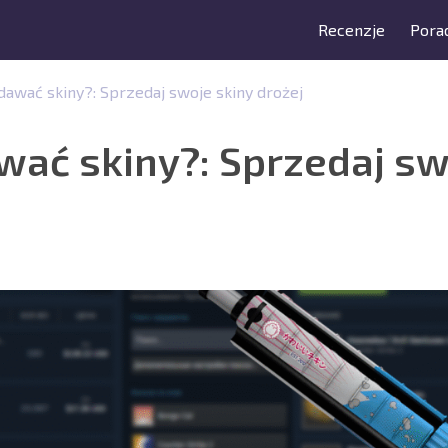
Recenzje
Porad
dawać skiny?: Sprzedaj swoje skiny drożej
wać skiny?: Sprzedaj sw