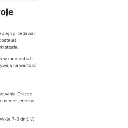
oje
lepiej sprzedawać
 dostałeś
strategia.
ają w momentach
ływają na wartość
sowania. Gracze
tem numer jeden w
wykle 7–8 dni). W
.