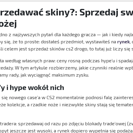
przedawać skiny?: Sprzedaj sw
ożej
no z najżywszych pytań dla każdego gracza — jak i kiedy naj
y się, że to proste: dostałeś przedmiot, wystawiłeś na
rynek
,
li celem jest sprzedaż skinów cs2 drogo, to tutaj już liczy się 
ła według własnych praw: ceny rosną podczas hype’u i spad
aży. W tym artykule rozbierzemy, jakie czynniki realnie wp
amy rady, jak wyciągnąć maksimum zysku.
y i hype wokół nich
 się nowego case’a w CS2 momentalnie podnosi falę zaintere
że kolekcje, a rzadkie noże i niezwykłe skiny stają się tema
tradera: sprzedawaj od razu po zdjęciu blokady trade’owej (z
yt jeszcze jest wysoki, a rynek dopiero wypełnia się podażą