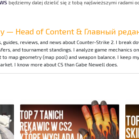
EWS
będziemy dalej dzielić się z tobą najświeższymi radami od
Ray — Head of Content & Главный ре
es, guides, reviews, and news about Counter-Strike 2. I break 
nsfers, and tournament standings. I analyze game mechanics o
to map geometry (map pool) and weapon balance. I keep my f
market. I know more about CS than Gabe Newell does.