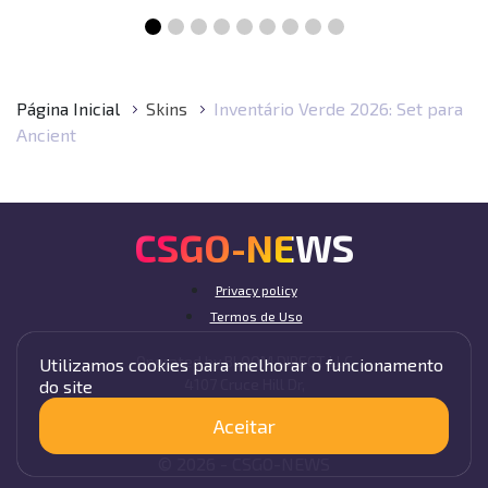
Página Inicial
Skins
Inventário Verde 2026: Set para
Ancient
CSGO-NEWS
Privacy policy
Termos de Uso
Operated by BLOOM DIRECT LLC
Utilizamos cookies para melhorar o funcionamento
4107 Cruce Hill Dr,
do site
Fort Smith, AR 72901, USA
Aceitar
© 2026 -
CSGO-
NEWS