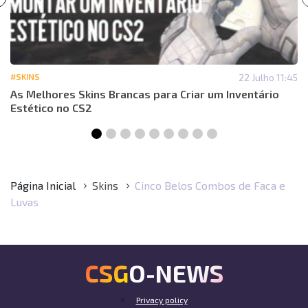
#SKINS
22 Julho 11:45
As Melhores Skins Brancas para Criar um Inventário
Estético no CS2
Página Inicial
Skins
Cinco Belos Combos de Faca e
Luvas
CSGO-NEWS
Privacy policy