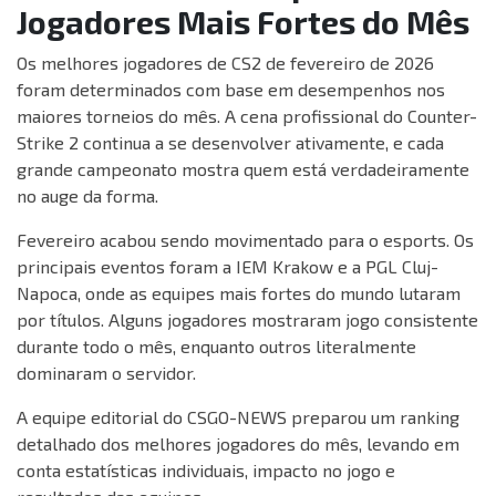
Jogadores Mais Fortes do Mês
Os melhores jogadores de CS2 de fevereiro de 2026
foram determinados com base em desempenhos nos
maiores torneios do mês. A cena profissional do Counter-
Strike 2 continua a se desenvolver ativamente, e cada
grande campeonato mostra quem está verdadeiramente
no auge da forma.
Fevereiro acabou sendo movimentado para o esports. Os
principais eventos foram a IEM Krakow e a PGL Cluj-
Napoca, onde as equipes mais fortes do mundo lutaram
por títulos. Alguns jogadores mostraram jogo consistente
durante todo o mês, enquanto outros literalmente
dominaram o servidor.
A equipe editorial do CSGO-NEWS preparou um ranking
detalhado dos melhores jogadores do mês, levando em
conta estatísticas individuais, impacto no jogo e