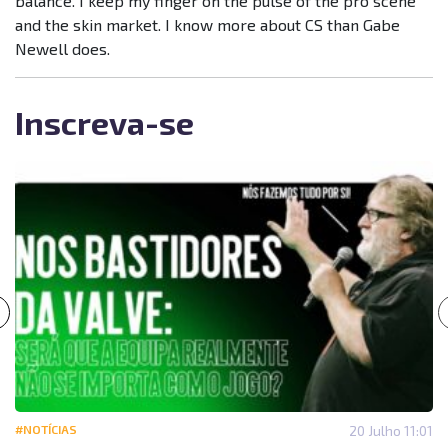
balance. I keep my finger on the pulse of the pro scene
and the skin market. I know more about CS than Gabe
Newell does.
Inscreva-se
#NOTÍCIAS
20 Julho 11:01