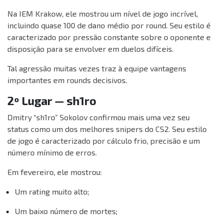
Na IEM Krakow, ele mostrou um nível de jogo incrível,
incluindo quase 100 de dano médio por round. Seu estilo é
caracterizado por pressão constante sobre o oponente e
disposição para se envolver em duelos difíceis.
Tal agressão muitas vezes traz à equipe vantagens
importantes em rounds decisivos.
2º Lugar — sh1ro
Dmitry “sh1ro” Sokolov confirmou mais uma vez seu
status como um dos melhores snipers do CS2. Seu estilo
de jogo é caracterizado por cálculo frio, precisão e um
número mínimo de erros.
Em fevereiro, ele mostrou:
Um rating muito alto;
Um baixo número de mortes;