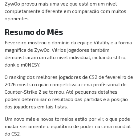
ZywOo provou mais uma vez que está em um nível
completamente diferente em comparação com muitos
oponentes.
Resumo do Mês
Fevereiro mostrou o domínio da equipe Vitality e a forma
magnífica de ZywOo. Vários jogadores também
demonstraram um alto nível individual, incluindo sh1ro,
donk e m0NESY.
O ranking dos melhores jogadores de CS2 de fevereiro de
2026 mostra o quão competitiva a cena profissional do
Counter-Strike 2 se tornou. Até pequenos detalhes
podem determinar o resultado das partidas e a posição
dos jogadores em tais listas.
Um novo mês e novos torneios estão por vir, o que pode
mudar seriamente o equilíbrio de poder na cena mundial
do CS2.