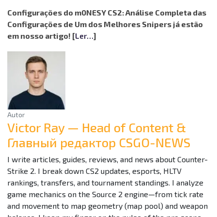
Configurações do m0NESY CS2: Análise Completa das
Configurações de Um dos Melhores Snipers já estão
em nosso artigo! [
Ler…
]
Autor
Victor Ray — Head of Content &
Главный редактор CSGO-NEWS
I write articles, guides, reviews, and news about Counter-
Strike 2. I break down CS2 updates, esports, HLTV
rankings, transfers, and tournament standings. I analyze
game mechanics on the Source 2 engine—from tick rate
and movement to map geometry (map pool) and weapon