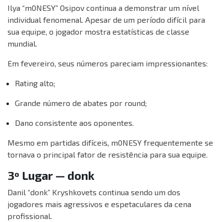
Ilya “m0NESY” Osipov continua a demonstrar um nível
individual fenomenal. Apesar de um período difícil para
sua equipe, o jogador mostra estatísticas de classe
mundial.
Em fevereiro, seus números pareciam impressionantes:
Rating alto;
Grande número de abates por round;
Dano consistente aos oponentes.
Mesmo em partidas difíceis, m0NESY frequentemente se
tornava o principal fator de resistência para sua equipe.
3º Lugar — donk
Danil “donk” Kryshkovets continua sendo um dos
jogadores mais agressivos e espetaculares da cena
profissional.