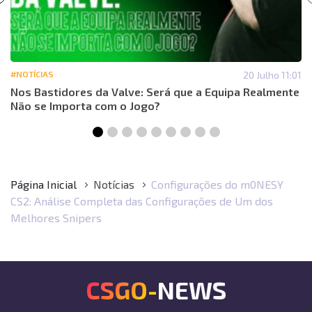
#NOTÍCIAS
20 Julho 11:01
Nos Bastidores da Valve: Será que a Equipa Realmente
Não se Importa com o Jogo?
Página Inicial
Notícias
Configurações do m0NESY
CS2: Análise Completa das Configurações de Um dos
Melhores Snipers
CSGO-NEWS