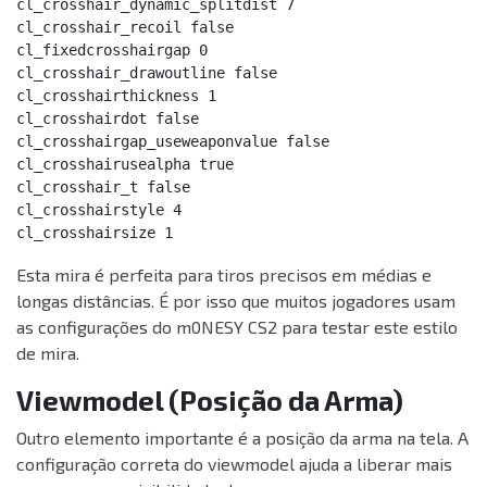
cl_crosshair_dynamic_splitdist 7

cl_crosshair_recoil false

cl_fixedcrosshairgap 0

cl_crosshair_drawoutline false

cl_crosshairthickness 1

cl_crosshairdot false

cl_crosshairgap_useweaponvalue false

cl_crosshairusealpha true

cl_crosshair_t false

cl_crosshairstyle 4

cl_crosshairsize 1
Esta mira é perfeita para tiros precisos em médias e
longas distâncias. É por isso que muitos jogadores usam
as configurações do m0NESY CS2 para testar este estilo
de mira.
Viewmodel (Posição da Arma)
Outro elemento importante é a posição da arma na tela. A
configuração correta do viewmodel ajuda a liberar mais