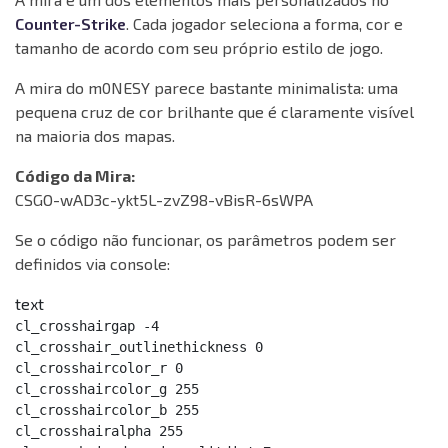
Counter-Strike
. Cada jogador seleciona a forma, cor e
tamanho de acordo com seu próprio estilo de jogo.
A mira do m0NESY parece bastante minimalista: uma
pequena cruz de cor brilhante que é claramente visível
na maioria dos mapas.
Código da Mira:
CSGO-wAD3c-ykt5L-zvZ98-vBisR-6sWPA
Se o código não funcionar, os parâmetros podem ser
definidos via console:
text
cl_crosshairgap -4

cl_crosshair_outlinethickness 0

cl_crosshaircolor_r 0

cl_crosshaircolor_g 255

cl_crosshaircolor_b 255

cl_crosshairalpha 255
