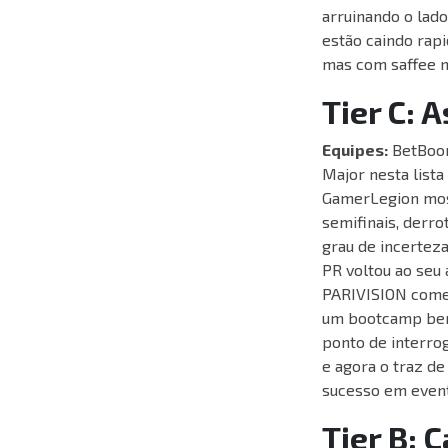
arruinando o lado
estão caindo rapi
mas com saffee na
Tier C: 
Equipes:
BetBoom
Major nesta lista
GamerLegion mos
semifinais, derro
grau de incertez
PR voltou ao seu 
PARIVISION começ
um bootcamp bem
ponto de interro
e agora o traz de
sucesso em event
Tier B: 