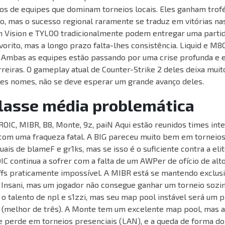
os de equipes que dominam torneios locais. Eles ganham trof
o, mas o sucesso regional raramente se traduz em vitórias nas
n Vision e TYLOO tradicionalmente podem entregar uma partid
vorito, mas a longo prazo falta-lhes consistência. Liquid e 
 Ambas as equipes estão passando por uma crise profunda e e
reiras. O gameplay atual de Counter-Strike 2 deles deixa muito
es nomes, não se deve esperar um grande avanço deles.
Classe média problemática
OIC, MIBR, B8, Monte, 9z, paiN Aqui estão reunidos times int
 com uma fraqueza fatal. A BIG pareceu muito bem em torneios 
duais de blameF e gr1ks, mas se isso é o suficiente contra a el
IC continua a sofrer com a falta de um AWPer de ofício de alto
offs praticamente impossível. A MIBR está se mantendo exclu
e Insani, mas um jogador não consegue ganhar um torneio sozi
o talento de npl e s1zzi, mas seu map pool instável será um p
(melhor de três). A Monte tem um excelente map pool, mas a
e perde em torneios presenciais (LAN), e a queda de forma 