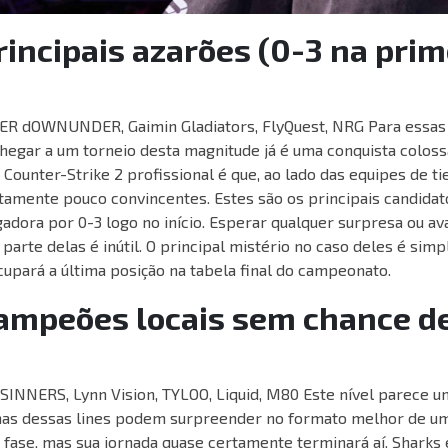
Principais azarões (0-3 na prim
 dOWNUNDER, Gaimin Gladiators, FlyQuest, NRG Para essas q
hegar a um torneio desta magnitude já é uma conquista colossa
 Counter-Strike 2 profissional é que, ao lado das equipes de tie
mente pouco convincentes. Estes são os principais candidat
dora por 0-3 logo no início. Esperar qualquer surpresa ou av
parte delas é inútil. O principal mistério no caso deles é s
upará a última posição na tabela final do campeonato.
Campeões locais sem chance de
 SINNERS, Lynn Vision, TYLOO, Liquid, M80 Este nível parece 
as dessas lines podem surpreender no formato melhor de um
 fase, mas sua jornada quase certamente terminará aí. Sharks