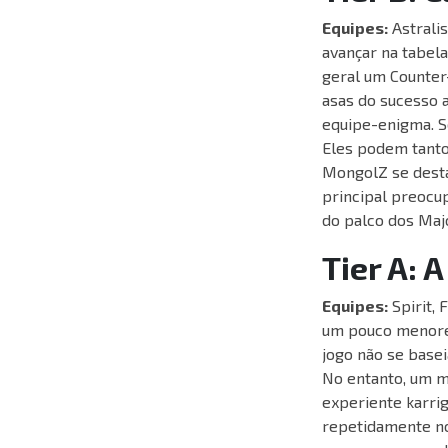
Equipes:
Astralis
avançar na tabela
geral um Counter
asas do sucesso 
equipe-enigma. S
Eles podem tanto
MongolZ se destac
principal preocu
do palco dos Maj
Tier A: 
Equipes:
Spirit, 
um pouco menores 
jogo não se base
No entanto, um m
experiente karrig
repetidamente no