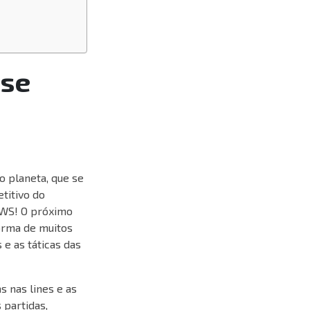
ise
o planeta, que se
titivo do
NEWS! O próximo
orma de muitos
 e as táticas das
 nas lines e as
 partidas,