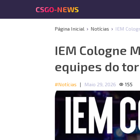
CSGO-NEWS
Página Inicial
Notícias
IEM Cologn
IEM Cologne Ma
equipes do tor
#Notícias
|
Maio 29, 2026
155