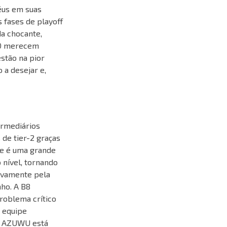
éus em suas
 fases de playoff
a chocante,
M80 merecem
stão na pior
 a desejar e,
ermediários
de tier-2 graças
ite é uma grande
 nível, tornando
sivamente pela
nho. A B8
roblema crítico
 equipe
do AZUWU está