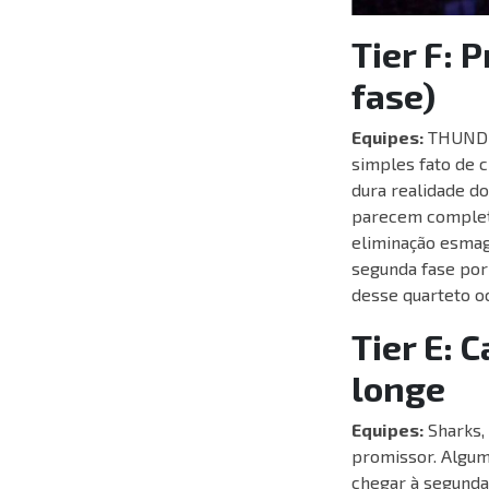
Tier F: 
fase)
Equipes:
THUNDER
simples fato de c
dura realidade do
parecem completa
eliminação esmaga
segunda fase por 
desse quarteto oc
Tier E: 
longe
Equipes:
Sharks,
promissor. Algum
chegar à segunda