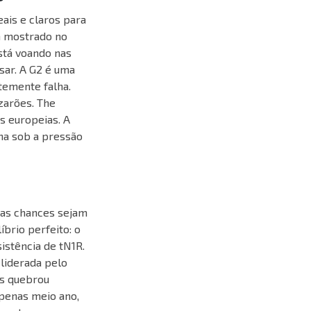
ais e claros para
em mostrado no
stá voando nas
sar. A G2 é uma
temente falha.
zarões. The
s europeias. A
na sob a pressão
suas chances sejam
brio perfeito: o
istência de tN1R.
 liderada pelo
os quebrou
penas meio ano,