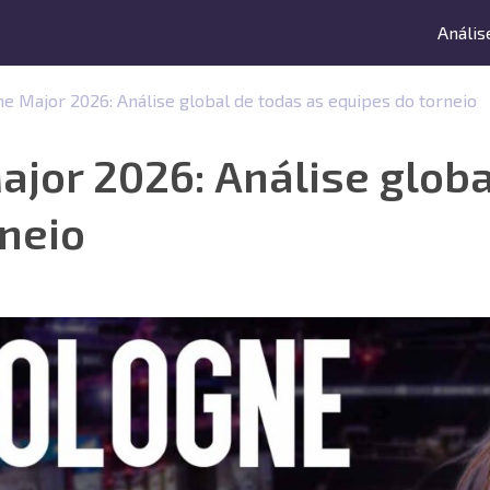
Anális
e Major 2026: Análise global de todas as equipes do torneio
jor 2026: Análise globa
neio