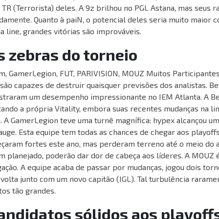
 TR (Terrorista) deles. A 9z brilhou no PGL Astana, mas seus r
damente. Quanto à paiN, o potencial deles seria muito maior c
 line, grandes vitórias são improváveis.
As zebras do torneio
, GamerLegion, FUT, PARIVISION, MOUZ Muitos Participantes
 são capazes de destruir quaisquer previsões dos analistas. 
traram um desempenho impressionante no IEM Atlanta. A B
tando a própria Vitality, embora suas recentes mudanças na l
a. A GamerLegion teve uma turnê magnífica: hypex alcançou u
auge. Esta equipe tem todas as chances de chegar aos playoffs
aram fortes este ano, mas perderam terreno até o meio do a
 planejado, poderão dar dor de cabeça aos líderes. A MOUZ
gação. A equipe acaba de passar por mudanças, jogou dois torn
 volta junto com um novo capitão (IGL). Tal turbulência rarame
os tão grandes.
Candidatos sólidos aos playoff