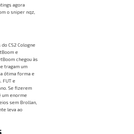
atings agora
om o sniper nqz,
 do CS2 Cologne
BetBoom e
etBoom chegou às
ine tragam um
ma ótima forma e
. FUT e
no. Se fizerem
 é um enorme
eios sem Brollan,
nte leva ao
s