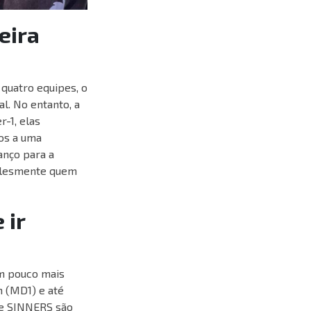
eira
uatro equipes, o
l. No entanto, a
r-1, elas
os a uma
anço para a
implesmente quem
 ir
um pouco mais
 (MD1) e até
 e SINNERS são