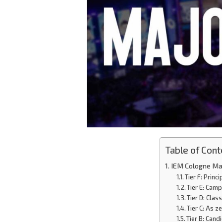
Table of Cont
IEM Cologne Maj
Tier F: Princ
Tier E: Cam
Tier D: Cla
Tier C: As z
Tier B: Cand