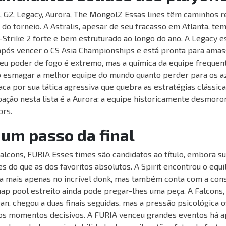
, G2, Legacy, Aurora, The MongolZ Essas lines têm caminhos re
 do torneio. A Astralis, apesar de seu fracasso em Atlanta, t
-Strike 2 forte e bem estruturado ao longo do ano. A Legacy e
após vencer o CS Asia Championships e está pronta para amas
eu poder de fogo é extremo, mas a química da equipe frequen
 esmagar a melhor equipe do mundo quanto perder para os a
a por sua tática agressiva que quebra as estratégias clássica
pação nesta lista é a Aurora: a equipe historicamente desmoro
ors.
A um passo da final
Falcons, FURIA Esses times são candidatos ao título, embora 
do que as dos favoritos absolutos. A Spirit encontrou o equilí
ia mais apenas no incrível donk, mas também conta com a cons
ap pool estreito ainda pode pregar-lhes uma peça. A Falcons,
an, chegou a duas finais seguidas, mas a pressão psicológica 
s momentos decisivos. A FURIA venceu grandes eventos há a