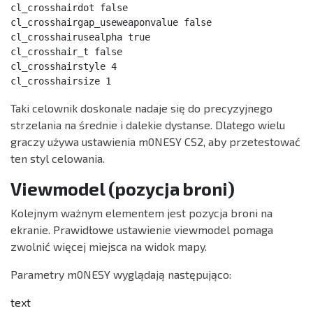
cl_crosshairdot false

cl_crosshairgap_useweaponvalue false

cl_crosshairusealpha true

cl_crosshair_t false

cl_crosshairstyle 4

cl_crosshairsize 1
Taki celownik doskonale nadaje się do precyzyjnego
strzelania na średnie i dalekie dystanse. Dlatego wielu
graczy używa ustawienia m0NESY CS2, aby przetestować
ten styl celowania.
Viewmodel (pozycja broni)
Kolejnym ważnym elementem jest pozycja broni na
ekranie. Prawidłowe ustawienie viewmodel pomaga
zwolnić więcej miejsca na widok mapy.
Parametry m0NESY wyglądają następująco:
text