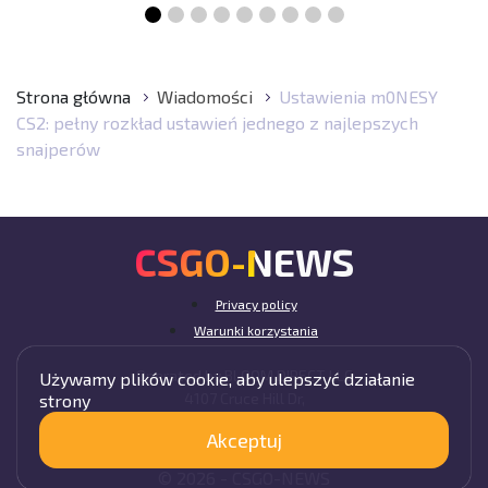
Strona główna
Wiadomości
Ustawienia m0NESY
CS2: pełny rozkład ustawień jednego z najlepszych
snajperów
CSGO-NEWS
Privacy policy
Warunki korzystania
Operated by BLOOM DIRECT LLC
Używamy plików cookie, aby ulepszyć działanie
4107 Cruce Hill Dr,
strony
Fort Smith, AR 72901, USA
Akceptuj
© 2026 -
CSGO-
NEWS