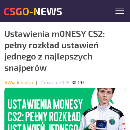
CSGO-NEWS
Ustawienia m0NESY CS2:
pełny rozkład ustawień
jednego z najlepszych
snajperów
#Wiadomości
|
7 marca, 2026
193