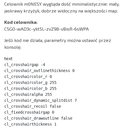
Celownik m0NESY wygląda dość minimalistycznie: mały,
jaskrawy krzyżyk, dobrze widoczny na większości map.
Kod celownika:
CSGO-wAD3c-ykt5L-zvZ98-vBisR-6sWPA
Jeśli kod nie działa, parametry można ustawić przez
konsolę:
text
cl_crosshairgap -4

cl_crosshair_outlinethickness 0

cl_crosshaircolor_r 0

cl_crosshaircolor_g 255

cl_crosshaircolor_b 255

cl_crosshairalpha 255

cl_crosshair_dynamic_splitdist 7

cl_crosshair_recoil false

cl_fixedcrosshairgap 0

cl_crosshair_drawoutline false

cl_crosshairthickness 1
