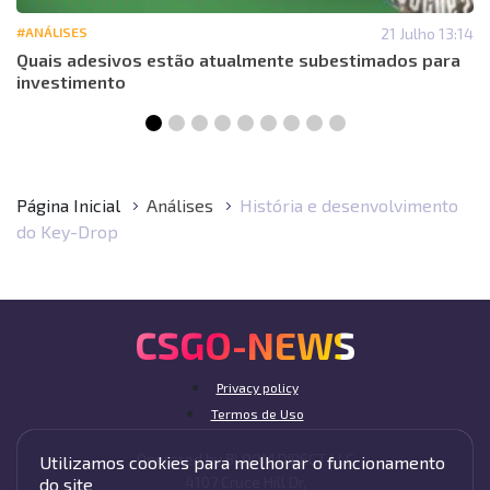
#ANÁLISES
21 Julho 13:14
Quais adesivos estão atualmente subestimados para
investimento
Página Inicial
Análises
História e desenvolvimento
do Key-Drop
CSGO-NEWS
Privacy policy
Termos de Uso
Operated by BLOOM DIRECT LLC
Utilizamos cookies para melhorar o funcionamento
4107 Cruce Hill Dr,
do site