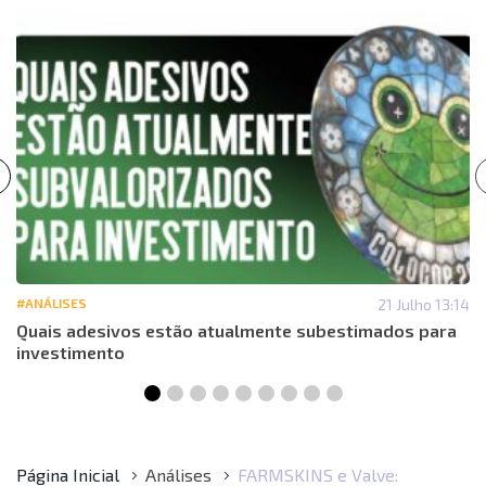
#ANÁLISES
21 Julho 13:14
Quais adesivos estão atualmente subestimados para
investimento
Página Inicial
Análises
FARMSKINS e Valve: