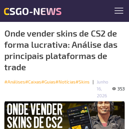
CSGO-NEWS
Onde vender skins de CS2 de
forma lucrativa: Análise das
principais plataformas de
trade
#Análises
#Caixas
#Guias
#Notícias
#Skins
|
Junho
16,
353
2026