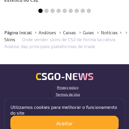
Página Inicial
Análises
Caixas
Guias
Notícias
Skins
Onde vender skins de CS2 de forma lucrativa:
Análise das principais plataformas de trade
CSGO-NEWS
Privacy policy
Termos de Uso
Operated by BLOOM DIRECT LLC
Utilizamos cookies para melhorar o funcionamento
4107 Cruce Hill Dr,
do site
Fort Smith, AR 72901, USA
Aceitar