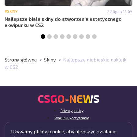
#SKINY
22 lipca 11:45
Najlepsze białe skiny do stworzenia estetycznego
ekwipunku w CS2
Strona główna
Skiny
Najlepsze niebieskie naklejki
w CS2
CSGO-NEWS
Privacy policy
Warunki korzystania
Operated by BLOOM DIRECT LLC
Używamy plików cookie, aby ulepszyć działanie
4107 Cruce Hill Dr,