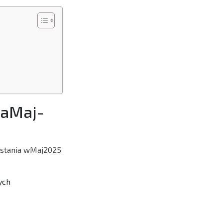
naMaj-
ystania wMaj2025
ych