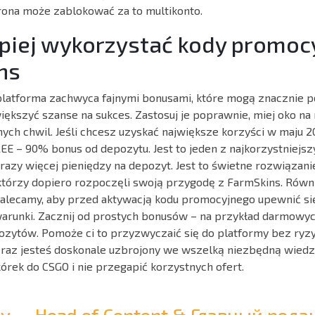
trona może zablokować za to multikonto.
epiej wykorzystać kody promoc
ns
platforma zachwyca fajnymi bonusami, które mogą znacznie 
większyć szanse na sukces. Zastosuj je poprawnie, miej oko na 
ch chwil. Jeśli chcesz uzyskać największe korzyści w maju 2
E – 90% bonus od depozytu. Jest to jeden z najkorzystniejsz
razy więcej pieniędzy na depozyt. Jest to świetne rozwiązani
którzy dopiero rozpoczęli swoją przygodę z FarmSkins. Równ
alecamy, aby przed aktywacją kodu promocyjnego upewnić si
arunki. Zacznij od prostych bonusów – na przykład darmowy
zytów. Pomoże ci to przyzwyczaić się do platformy bez ryz
eraz jesteś doskonale uzbrojony we wszelką niezbędną wiedz
órek do CSGO i nie przegapić korzystnych ofert.
Ray — Head of Content & Главный ре