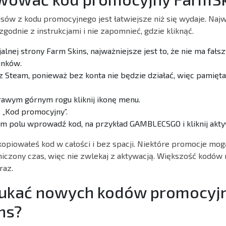
sów z kodu promocyjnego jest łatwiejsze niż się wydaje. Najwa
odnie z instrukcjami i nie zapomnieć, gdzie kliknąć.
jalnej strony Farm Skins, najważniejsze jest to, że nie ma fałs
inków.
 Steam, ponieważ bez konta nie będzie działać, więc pamiętaj
awym górnym rogu kliknij ikonę menu.
 „Kod promocyjny”.
 polu wprowadź kod, na przykład GAMBLECSGO i kliknij akty
skopiowałeś kod w całości i bez spacji. Niektóre promocje mo
niczony czas, więc nie zwlekaj z aktywacją. Większość kodów
raz.
zukać nowych kodów promocyj
ns?