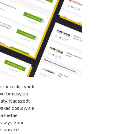
erania skrzynek.
we bonusy za
aty. Nadszedł
yskać dosłownie
la Ciebie
 wszystkimi
e gorące.