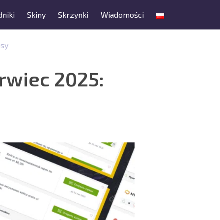
niki
Skiny
Skrzynki
Wiadomości
isy
rwiec 2025: