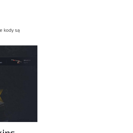
ie kody są
kins