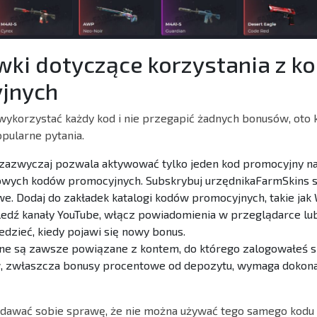
ki dotyczące korzystania z k
jnych
 wykorzystać każdy kod i nie przegapić żadnych bonusów, oto k
pularne pytania.
zazwyczaj pozwala aktywować tylko jeden kod promocyjny na
wych kodów promocyjnych. Subskrybuj urzędnikaFarmSkins s
e. Dodaj do zakładek katalogi kodów promocyjnych, takie jak 
edź kanały YouTube, włącz powiadomienia w przeglądarce lub
edzieć, kiedy pojawi się nowy bonus.
e są zawsze powiązane z kontem, do którego zalogowałeś s
, zwłaszcza bonusy procentowe od depozytu, wymaga dokona
zdawać sobie sprawę, że nie można używać tego samego kod