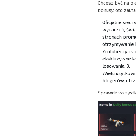
Chcesz być na b
bonusy, oto zaufa
Oficjalne sieci
wydarzeń, świąt
stronach promo
otrzymywanie k
Youtuberzy i s
ekskluzywne ko
losowania. 3.
Wielu użytkown
blogerów, otrz
Sprawdź wszystki