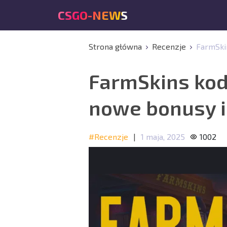
CSGO-NEWS
Strona główna
Recenzje
FarmSki
FarmSkins kod
nowe bonusy i
#Recenzje
|
1 maja, 2025
1002