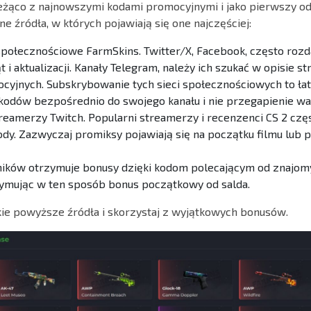
ieżąco z najnowszymi kodami promocyjnymi i jako pierwszy 
ne źródła, w których pojawiają się one najczęściej:
 społecznościowe FarmSkins. Twitter/X, Facebook, często rozda
 i aktualizacji. Kanały Telegram, należy ich szukać w opisie st
cyjnych. Subskrybowanie tych sieci społecznościowych to ła
odów bezpośrednio do swojego kanału i nie przegapienie wa
treamerzy Twitch. Popularni streamerzy i recenzenci CS 2 częs
dy. Zazwyczaj promiksy pojawiają się na początku filmu lub 
ików otrzymuje bonusy dzięki kodom polecającym od znajom
ymując w ten sposób bonus początkowy od salda.
e powyższe źródła i skorzystaj z wyjątkowych bonusów.