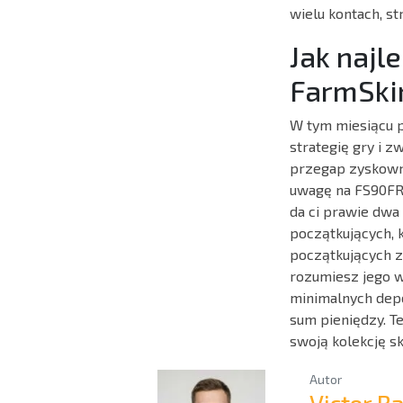
wielu kontach, s
Jak najl
FarmSki
W tym miesiącu 
strategię gry i z
przegap zyskowny
uwagę na FS90FRE
da ci prawie dwa 
początkujących, 
początkujących z
rozumiesz jego w
minimalnych depo
sum pieniędzy. T
swoją kolekcję sk
Autor
Victor 