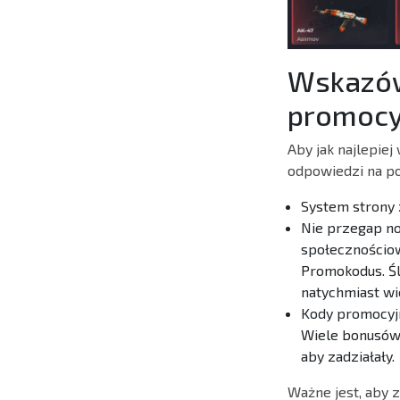
Wskazów
promocy
Aby jak najlepiej
odpowiedzi na po
System strony 
Nie przegap no
społecznościow
Promokodus. Śl
natychmiast wi
Kody promocyjn
Wiele bonusów
aby zadziałały.
Ważne jest, aby 