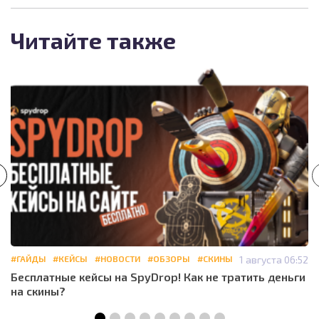
Читайте также
#ГАЙДЫ
#КЕЙСЫ
#НОВОСТИ
#ОБЗОРЫ
#СКИНЫ
1 августа 06:52
Бесплатные кейсы на SpyDrop! Как не тратить деньги
на скины?