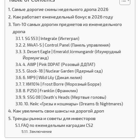
Самые дорогие скины недельного дропа 2026
Как работает еженедельный бонус в 2026 году
Топ-10 самых дорогих предметов из еженедельного
дропа
1. SG 553 | Integrale (Интеграл)
2. M4A1-S | Control Panel (Панель управления)
3. Desert Eagle | Emerald Jörmungandr (Изумрудный
Йормунганд)
4. AWP | Pink DDPAT (Розовый ДДПАТ)
5. Glock-18 | Nuclear Garden (Ядерный сад)
6. MP9 | Wild Lily (Дикая лилия)
7. XM1014 | Frost Borre (Морозный Борре)
8. P250 | Franklin (Франклин)
9. SSG 08 | Death’s Heads (Мертвые головы)
10. Кейс «Грезы и кошмары» (Dreams & Nightmares)
Как увеличить свои шансы на дорогой дроп
Тренды рынка и советы для инвесторов
FAQ по еженедельным наградам CS2
Заключение