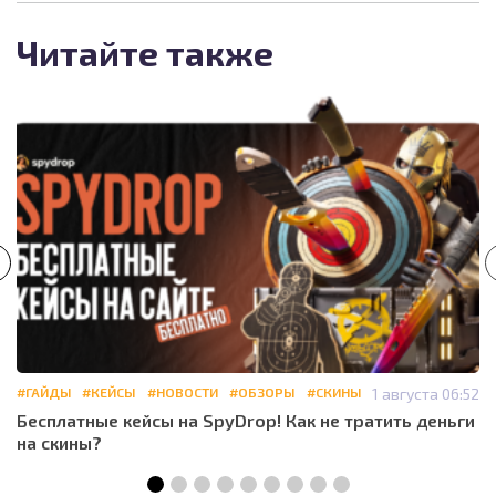
Читайте также
#ГАЙДЫ
#КЕЙСЫ
#НОВОСТИ
#ОБЗОРЫ
#СКИНЫ
1 августа 06:52
Бесплатные кейсы на SpyDrop! Как не тратить деньги
на скины?