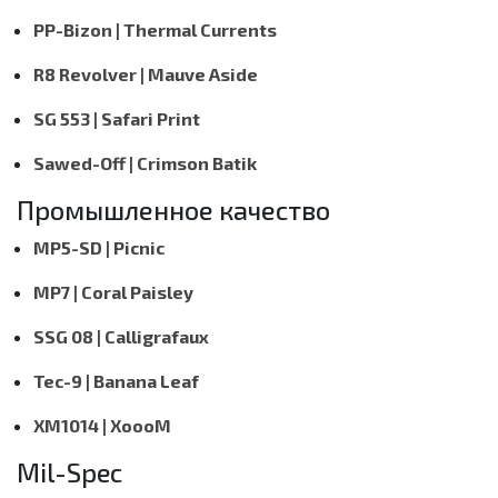
PP-Bizon | Thermal Currents
R8 Revolver | Mauve Aside
SG 553 | Safari Print
Sawed-Off | Crimson Batik
Промышленное качество
MP5-SD | Picnic
MP7 | Coral Paisley
SSG 08 | Calligrafaux
Tec-9 | Banana Leaf
XM1014 | XoooM
Mil-Spec