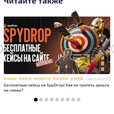
Читайте также
#ГАЙДЫ
#КЕЙСЫ
#НОВОСТИ
#ОБЗОРЫ
#СКИНЫ
1 августа 06:52
Бесплатные кейсы на SpyDrop! Как не тратить деньги
на скины?