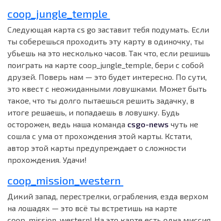
coop_jungle_temple
Следующая карта cs go заставит тебя подумать. Если
ты соберешься проходить эту карту в одиночку, ты
убьешь на это несколько часов. Так что, если решишь
поиграть на карте coop_jungle_temple, бери с собой
друзей. Поверь нам — это будет интересно. По сути,
это квест с неожиданными ловушками. Может быть
такое, что ты долго пытаешься решить задачку, в
итоге решаешь, и попадаешь в ловушку. Будь
осторожен, ведь наша команда
csgo-news
чуть не
сошла с ума от прохождения этой карты. Кстати,
автор этой карты предупреждает о сложности
прохождения. Удачи!
coop_mission_western
Дикий запад, перестрелки, ограбления, езда верхом
на лошадях — это всё ты встретишь на карте
coop_mission_western! На это карте есть одна миссия