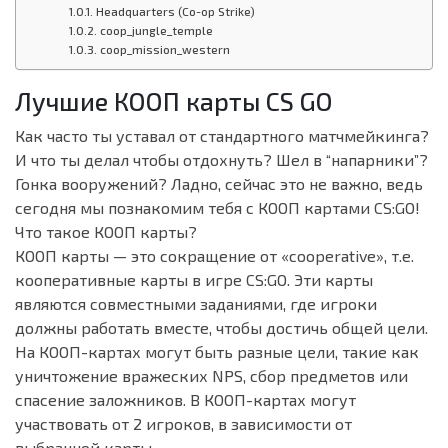
Headquarters (Co-op Strike)
coop_jungle_temple
coop_mission_western
Лучшие КООП карты CS GO
Как часто ты уставал от стандартного матчмейкинга?
И что ты делал чтобы отдохнуть? Шел в “напарники”?
Гонка вооружений? Ладно, сейчас это не важно, ведь
сегодня мы познакомим тебя с КООП картами CS:GO!
Что такое КООП карты?
КООП карты — это сокращение от «cooperative», т.е.
кооперативные карты в игре CS:GO. Эти карты
являются совместными заданиями, где игроки
должны работать вместе, чтобы достичь общей цели.
На КООП-картах могут быть разные цели, такие как
уничтожение вражеских NPS, сбор предметов или
спасение заложников. В КООП-картах могут
участвовать от 2 игроков, в зависимости от
выбранной карты.