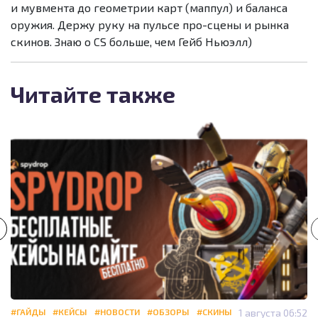
и мувмента до геометрии карт (маппул) и баланса
оружия. Держу руку на пульсе про-сцены и рынка
скинов. Знаю о CS больше, чем Гейб Ньюэлл)
Читайте также
#ГАЙДЫ
#КЕЙСЫ
#НОВОСТИ
#ОБЗОРЫ
#СКИНЫ
1 августа 06:52