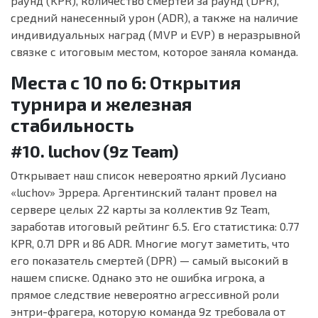
раунд (KPR), количество смертей за раунд (DPR),
средний нанесенный урон (ADR), а также на наличие
индивидуальных наград (MVP и EVP) в неразрывной
связке с итоговым местом, которое заняла команда.
Места с 10 по 6: Открытия
турнира и железная
стабильность
#10. luchov (9z Team)
Открывает наш список невероятно яркий Лусиано
«luchov» Эррера. Аргентинский талант провел на
сервере целых 22 карты за коллектив 9z Team,
заработав итоговый рейтинг 6.5. Его статистика: 0.77
KPR, 0.71 DPR и 86 ADR. Многие могут заметить, что
его показатель смертей (DPR) — самый высокий в
нашем списке. Однако это не ошибка игрока, а
прямое следствие невероятно агрессивной роли
энтри-фрагера, которую команда 9z требовала от