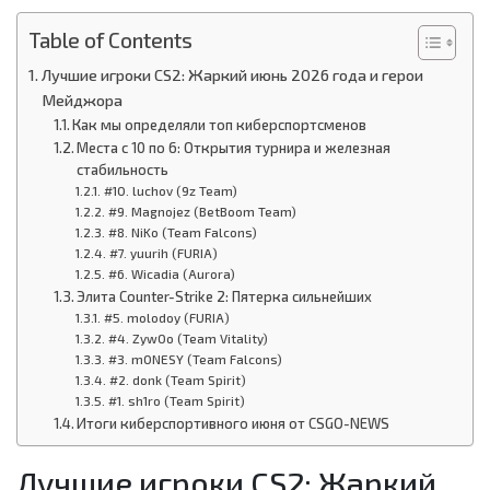
Table of Contents
Лучшие игроки CS2: Жаркий июнь 2026 года и герои
Мейджора
Как мы определяли топ киберспортсменов
Места с 10 по 6: Открытия турнира и железная
стабильность
#10. luchov (9z Team)
#9. Magnojez (BetBoom Team)
#8. NiKo (Team Falcons)
#7. yuurih (FURIA)
#6. Wicadia (Aurora)
Элита Counter-Strike 2: Пятерка сильнейших
#5. molodoy (FURIA)
#4. ZywOo (Team Vitality)
#3. m0NESY (Team Falcons)
#2. donk (Team Spirit)
#1. sh1ro (Team Spirit)
Итоги киберспортивного июня от CSGO-NEWS
Лучшие игроки CS2: Жаркий