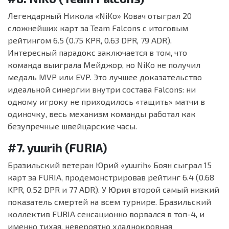
Легендарный Никола «NiKo» Ковач отыграл 20
сложнейших карт за Team Falcons с итоговым
рейтингом 6.5 (0.75 KPR, 0.63 DPR, 79 ADR).
Интересный парадокс заключается в том, что
команда выиграла Мейджор, но NiKo не получил
медаль MVP или EVP. Это лучшее доказательство
идеальной синергии внутри состава Falcons: ни
одному игроку не приходилось «тащить» матчи в
одиночку, весь механизм команды работал как
безупречные швейцарские часы.
#7. yuurih (FURIA)
Бразильский ветеран Юрий «yuurih» Боян сыграл 15
карт за FURIA, продемонстрировав рейтинг 6.4 (0.68
KPR, 0.52 DPR и 77 ADR). У Юрия второй самый низкий
показатель смертей на всем турнире. Бразильский
коллектив FURIA сенсационно ворвался в топ-4, и
именно тихая, невероятно хладнокровная