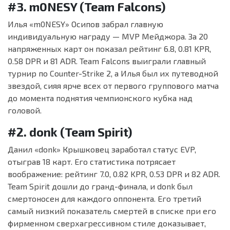
#3. m0NESY (Team Falcons)
Илья «m0NESY» Осипов забрал главную
индивидуальную награду — MVP Мейджора. За 20
напряженных карт он показал рейтинг 6.8, 0.81 KPR,
0.58 DPR и 81 ADR. Team Falcons выиграли главный
турнир по Counter-Strike 2, а Илья был их путеводной
звездой, сияя ярче всех от первого группового матча
до момента поднятия чемпионского кубка над
головой.
#2. donk (Team Spirit)
Данил «donk» Крышковец заработал статус EVP,
отыграв 18 карт. Его статистика потрясает
воображение: рейтинг 7.0, 0.82 KPR, 0.53 DPR и 82 ADR.
Team Spirit дошли до гранд-финала, и donk был
смертоносен для каждого оппонента. Его третий
самый низкий показатель смертей в списке при его
фирменном сверхагрессивном стиле доказывает,